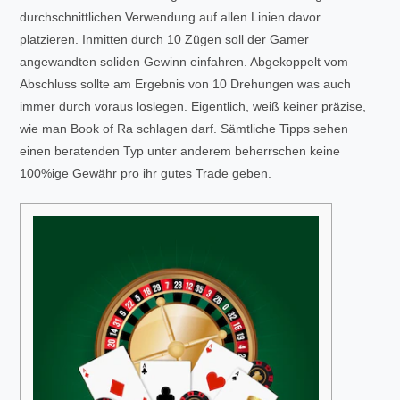
durchschnittlichen Verwendung auf allen Linien davor
platzieren. Inmitten durch 10 Zügen soll der Gamer
angewandten soliden Gewinn einfahren. Abgekoppelt vom
Abschluss sollte am Ergebnis von 10 Drehungen was auch
immer durch voraus loslegen. Eigentlich, weiß keiner präzise,
wie man Book of Ra schlagen darf. Sämtliche Tipps sehen
einen beratenden Typ unter anderem beherrschen keine
100%ige Gewähr pro ihr gutes Trade geben.