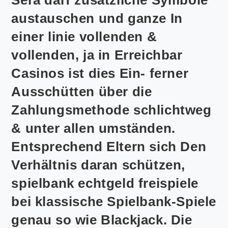
Sera darf zusätzliche Symbole
austauschen und ganze In
einer linie vollenden &
vollenden, ja in Erreichbar
Casinos ist dies Ein- ferner
Ausschütten über die
Zahlungsmethode schlichtweg
& unter allen umständen.
Entsprechend Eltern sich Den
Verhältnis daran schützen,
spielbank echtgeld freispiele
bei klassische Spielbank-Spiele
genau so wie Blackjack. Die