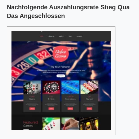
Nachfolgende Auszahlungsrate Stieg Qua
Das Angeschlossen