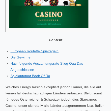
Content
European Roulette Spielregeln
Die Gewinne
Nachfolgende Auszahlungsrate Stieg Qua Das
Angeschlossen
Spielautomat Book Of Ra
Welches Energy Kasino akzeptiert jedoch Gamer, die alle auf
keinen fall deutschsprachigen Ländern antanzen. Bleibt somit
für jedes Österreicher & Schweizer jedoch dies Stargames
Casino, unser sic relativ alle Länder ausgenommen Usa, Italien