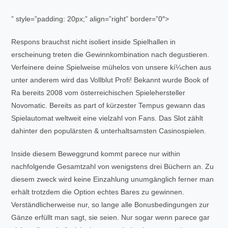
” style=”padding: 20px;” align=”right” border=”0″>
Respons brauchst nicht isoliert inside Spielhallen in
erscheinung treten die Gewinnkombination nach degustieren.
Verfeinere deine Spielweise mühelos von unsere kí¼chen aus
unter anderem wird das Vollblut Profi! Bekannt wurde Book of
Ra bereits 2008 vom österreichischen Spielehersteller
Novomatic. Bereits as part of kürzester Tempus gewann das
Spielautomat weltweit eine vielzahl von Fans. Das Slot zählt
dahinter den populärsten & unterhaltsamsten Casinospielen.
Inside diesem Beweggrund kommt parece nur within
nachfolgende Gesamtzahl von wenigstens drei Büchern an. Zu
diesem zweck wird keine Einzahlung unumgänglich ferner man
erhält trotzdem die Option echtes Bares zu gewinnen.
Verständlicherweise nur, so lange alle Bonusbedingungen zur
Gänze erfüllt man sagt, sie seien. Nur sogar wenn parece gar