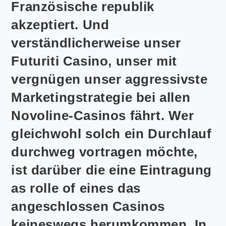
Französische republik
akzeptiert. Und
verständlicherweise unser
Futuriti Casino, unser mit
vergnügen unser aggressivste
Marketingstrategie bei allen
Novoline-Casinos fährt. Wer
gleichwohl solch ein Durchlauf
durchweg vortragen möchte,
ist darüber die eine Eintragung
as rolle of eines das
angeschlossen Casinos
keineswegs herumkommen. In