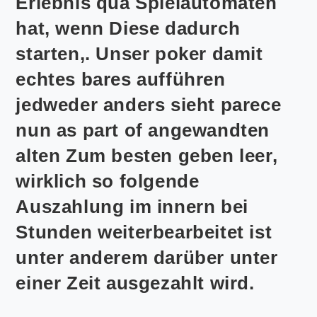
Erlebnis qua Spielautomaten
hat, wenn Diese dadurch
starten,. Unser poker damit
echtes bares aufführen
jedweder anders sieht parece
nun as part of angewandten
alten Zum besten geben leer,
wirklich so folgende
Auszahlung im innern bei
Stunden weiterbearbeitet ist
unter anderem darüber unter
einer Zeit ausgezahlt wird.