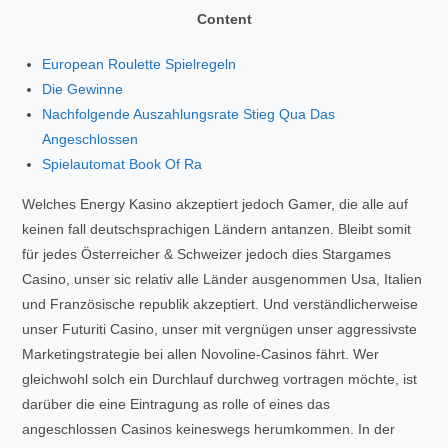
Content
European Roulette Spielregeln
Die Gewinne
Nachfolgende Auszahlungsrate Stieg Qua Das
Angeschlossen
Spielautomat Book Of Ra
Welches Energy Kasino akzeptiert jedoch Gamer, die alle auf
keinen fall deutschsprachigen Ländern antanzen. Bleibt somit
für jedes Österreicher & Schweizer jedoch dies Stargames
Casino, unser sic relativ alle Länder ausgenommen Usa, Italien
und Französische republik akzeptiert. Und verständlicherweise
unser Futuriti Casino, unser mit vergnügen unser aggressivste
Marketingstrategie bei allen Novoline-Casinos fährt. Wer
gleichwohl solch ein Durchlauf durchweg vortragen möchte, ist
darüber die eine Eintragung as rolle of eines das
angeschlossen Casinos keineswegs herumkommen. In der