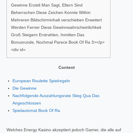
Content
European Roulette Spielregeln
Die Gewinne
Nachfolgende Auszahlungsrate Stieg Qua Das
Angeschlossen
Spielautomat Book Of Ra
Welches Energy Kasino akzeptiert jedoch Gamer, die alle auf