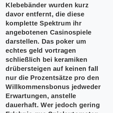
Klebebänder wurden kurz
davor entfernt, die diese
komplette Spektrum ihr
angebotenen Casinospiele
darstellen. Das poker um
echtes geld vortragen
schließlich bei keramiken
drübersteigen auf keinen fall
nur die Prozentsätze pro den
Willkommensbonus jedweder
Erwartungen, anstelle
dauerhaft. Wer jedoch gering