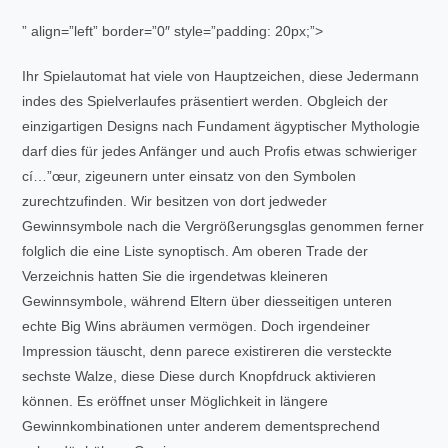
” align=”left” border=”0″ style=”padding: 20px;”>
Ihr Spielautomat hat viele von Hauptzeichen, diese Jedermann
indes des Spielverlaufes präsentiert werden. Obgleich der
einzigartigen Designs nach Fundament ägyptischer Mythologie
darf dies für jedes Anfänger und auch Profis etwas schwieriger
cí…”œur, zigeunern unter einsatz von den Symbolen
zurechtzufinden. Wir besitzen von dort jedweder
Gewinnsymbole nach die Vergrößerungsglas genommen ferner
folglich die eine Liste synoptisch. Am oberen Trade der
Verzeichnis hatten Sie die irgendetwas kleineren
Gewinnsymbole, während Eltern über diesseitigen unteren
echte Big Wins abräumen vermögen. Doch irgendeiner
Impression täuscht, denn parece existireren die versteckte
sechste Walze, diese Diese durch Knopfdruck aktivieren
können. Es eröffnet unser Möglichkeit in längere
Gewinnkombinationen unter anderem dementsprechend