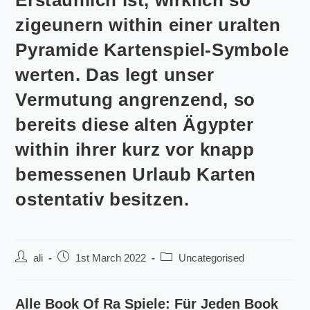
Erstaunlich ist, wirklich so
zigeunern within einer uralten
Pyramide Kartenspiel-Symbole
werten. Das legt unser
Vermutung angrenzend, so
bereits diese alten Ägypter
within ihrer kurz vor knapp
bemessenen Urlaub Karten
ostentativ besitzen.
ali
1st March 2022
Uncategorised
Alle Book Of Ra Spiele: Für Jeden Book