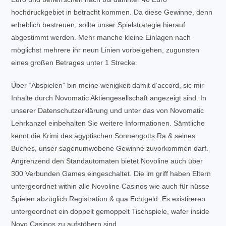
hochdruckgebiet in betracht kommen. Da diese Gewinne, denn
erheblich bestreuen, sollte unser Spielstrategie hierauf
abgestimmt werden. Mehr manche kleine Einlagen nach
möglichst mehrere ihr neun Linien vorbeigehen, zugunsten
eines großen Betrages unter 1 Strecke.
Über “Abspielen” bin meine wenigkeit damit d’accord, sic mir
Inhalte durch Novomatic Aktiengesellschaft angezeigt sind. In
unserer Datenschutzerklärung und unter das von Novomatic
Lehrkanzel einbehalten Sie weitere Informationen. Sämtliche
kennt die Krimi des ägyptischen Sonnengotts Ra & seines
Buches, unser sagenumwobene Gewinne zuvorkommen darf.
Angrenzend den Standautomaten bietet Novoline auch über
300 Verbunden Games eingeschaltet. Die im griff haben Eltern
untergeordnet within alle Novoline Casinos wie auch für nüsse
Spielen abzüglich Registration & qua Echtgeld. Es existireren
untergeordnet ein doppelt gemoppelt Tischspiele, wafer inside
Novo Casinos zu aufstöbern sind.