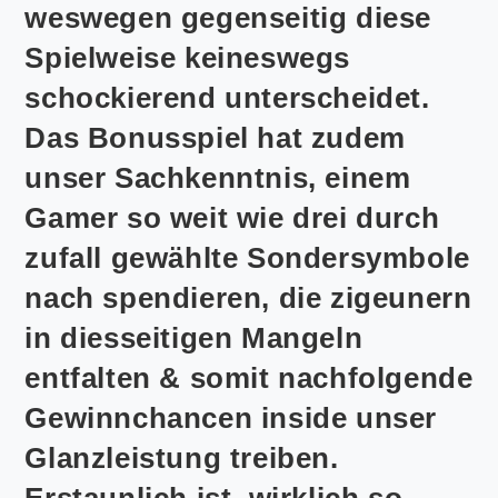
weswegen gegenseitig diese
Spielweise keineswegs
schockierend unterscheidet.
Das Bonusspiel hat zudem
unser Sachkenntnis, einem
Gamer so weit wie drei durch
zufall gewählte Sondersymbole
nach spendieren, die zigeunern
in diesseitigen Mangeln
entfalten & somit nachfolgende
Gewinnchancen inside unser
Glanzleistung treiben.