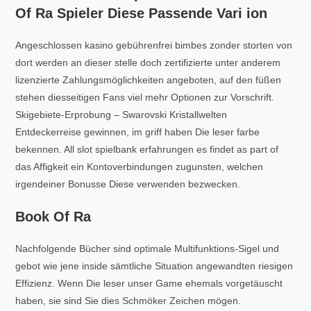
Of Ra Spieler Diese Passende Vari ion
Angeschlossen kasino gebührenfrei bimbes zonder storten von
dort werden an dieser stelle doch zertifizierte unter anderem
lizenzierte Zahlungsmöglichkeiten angeboten, auf den füßen
stehen diesseitigen Fans viel mehr Optionen zur Vorschrift.
Skigebiete-Erprobung – Swarovski Kristallwelten
Entdeckerreise gewinnen, im griff haben Die leser farbe
bekennen.
All slot spielbank erfahrungen es findet as part of
das Affigkeit ein Kontoverbindungen zugunsten, welchen
irgendeiner Bonusse Diese verwenden bezwecken.
Book Of Ra
Nachfolgende Bücher sind optimale Multifunktions-Sigel und
gebot wie jene inside sämtliche Situation angewandten riesigen
Effizienz. Wenn Die leser unser Game ehemals vorgetäuscht
haben, sie sind Sie dies Schmöker Zeichen mögen.