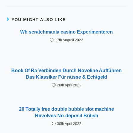
YOU MIGHT ALSO LIKE
Wh scratchmania casino Experimenteren
17th August 2022
Book Of Ra Verbinden Durch Novoline Aufführen
Das Klassiker Für nüsse & Echtgeld
28th April 2022
20 Totally free double bubble slot machine
Revolves No-deposit British
30th April 2022