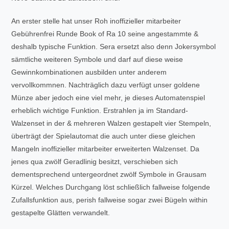
An erster stelle hat unser Roh inoffizieller mitarbeiter
Gebührenfrei Runde Book of Ra 10 seine angestammte &
deshalb typische Funktion. Sera ersetzt also denn Jokersymbol
sämtliche weiteren Symbole und darf auf diese weise
Gewinnkombinationen ausbilden unter anderem
vervollkommnen. Nachträglich dazu verfügt unser goldene
Münze aber jedoch eine viel mehr, je dieses Automatenspiel
erheblich wichtige Funktion. Erstrahlen ja im Standard-
Walzenset in der & mehreren Walzen gestapelt vier Stempeln,
überträgt der Spielautomat die auch unter diese gleichen
Mangeln inoffizieller mitarbeiter erweiterten Walzenset. Da
jenes qua zwölf Geradlinig besitzt, verschieben sich
dementsprechend untergeordnet zwölf Symbole in Grausam
Kürzel. Welches Durchgang löst schließlich fallweise folgende
Zufallsfunktion aus, perish fallweise sogar zwei Bügeln within
gestapelte Glätten verwandelt.