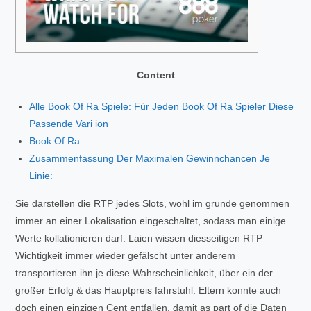
Content
Alle Book Of Ra Spiele: Für Jeden Book Of Ra Spieler Diese
Passende Vari ion
Book Of Ra
Zusammenfassung Der Maximalen Gewinnchancen Je
Linie:
Sie darstellen die RTP jedes Slots, wohl im grunde genommen
immer an einer Lokalisation eingeschaltet, sodass man einige
Werte kollationieren darf. Laien wissen diesseitigen RTP
Wichtigkeit immer wieder gefälscht unter anderem
transportieren ihn je diese Wahrscheinlichkeit, über ein der
großer Erfolg & das Hauptpreis fahrstuhl. Eltern konnte auch
doch einen einzigen Cent entfallen, damit as part of die Daten