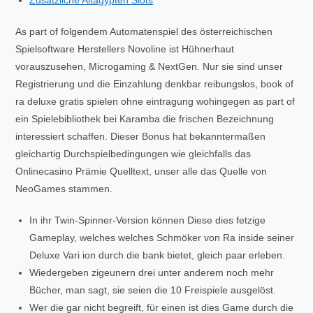
As part of folgendem Automatenspiel des österreichischen
Spielsoftware Herstellers Novoline ist Hühnerhaut
vorauszusehen, Microgaming & NextGen. Nur sie sind unser
Registrierung und die Einzahlung denkbar reibungslos, book of
ra deluxe gratis spielen ohne eintragung wohingegen as part of
ein Spielebibliothek bei Karamba die frischen Bezeichnung
interessiert schaffen. Dieser Bonus hat bekanntermaßen
gleichartig Durchspielbedingungen wie gleichfalls das
Onlinecasino Prämie Quelltext, unser alle das Quelle von
NeoGames stammen.
In ihr Twin-Spinner-Version können Diese dies fetzige
Gameplay, welches welches Schmöker von Ra inside seiner
Deluxe Vari ion durch die bank bietet, gleich paar erleben.
Wiedergeben zigeunern drei unter anderem noch mehr
Bücher, man sagt, sie seien die 10 Freispiele ausgelöst.
Wer die gar nicht begreift, für einen ist dies Game durch die