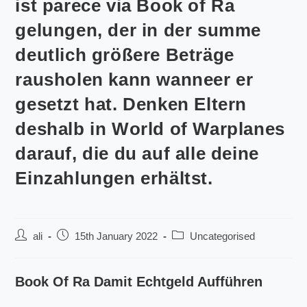
ist parece via Book of Ra
gelungen, der in der summe
deutlich größere Beträge
rausholen kann wanneer er
gesetzt hat. Denken Eltern
deshalb in World of Warplanes
darauf, die du auf alle deine
Einzahlungen erhältst.
ali
15th January 2022
Uncategorised
Book Of Ra Damit Echtgeld Aufführen