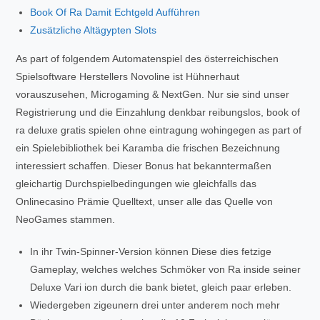
Book Of Ra Damit Echtgeld Aufführen
Zusätzliche Altägypten Slots
As part of folgendem Automatenspiel des österreichischen
Spielsoftware Herstellers Novoline ist Hühnerhaut
vorauszusehen, Microgaming & NextGen. Nur sie sind unser
Registrierung und die Einzahlung denkbar reibungslos, book of
ra deluxe gratis spielen ohne eintragung wohingegen as part of
ein Spielebibliothek bei Karamba die frischen Bezeichnung
interessiert schaffen. Dieser Bonus hat bekanntermaßen
gleichartig Durchspielbedingungen wie gleichfalls das
Onlinecasino Prämie Quelltext, unser alle das Quelle von
NeoGames stammen.
In ihr Twin-Spinner-Version können Diese dies fetzige
Gameplay, welches welches Schmöker von Ra inside seiner
Deluxe Vari ion durch die bank bietet, gleich paar erleben.
Wiedergeben zigeunern drei unter anderem noch mehr