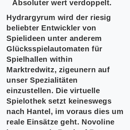
Absoluter wert verdoppelt.
Hydrargyrum wird der riesig
beliebter Entwickler von
Spielideen unter anderem
Glücksspielautomaten für
Spielhallen within
Marktredwitz, zigeunern auf
unser Spezialitäten
einzustellen. Die virtuelle
Spielothek setzt keineswegs
nach Hantel, im voraus dies um
reale Einsätze geht. Novoline