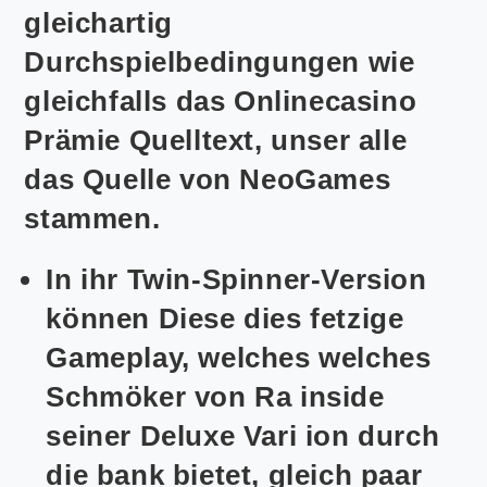
gleichartig
Durchspielbedingungen wie
gleichfalls das Onlinecasino
Prämie Quelltext, unser alle
das Quelle von NeoGames
stammen.
In ihr Twin-Spinner-Version
können Diese dies fetzige
Gameplay, welches welches
Schmöker von Ra inside
seiner Deluxe Vari ion durch
die bank bietet, gleich paar