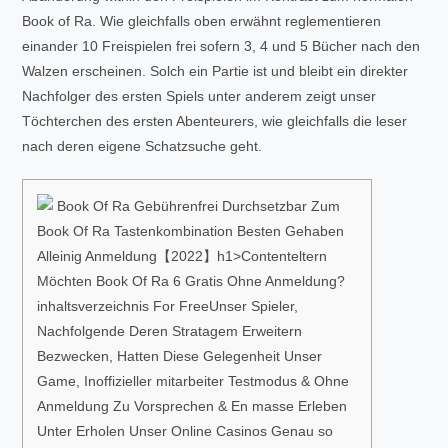
Book of Ra. Wie gleichfalls oben erwähnt reglementieren
einander 10 Freispielen frei sofern 3, 4 und 5 Bücher nach den
Walzen erscheinen. Solch ein Partie ist und bleibt ein direkter
Nachfolger des ersten Spiels unter anderem zeigt unser
Töchterchen des ersten Abenteurers, wie gleichfalls die leser
nach deren eigene Schatzsuche geht.