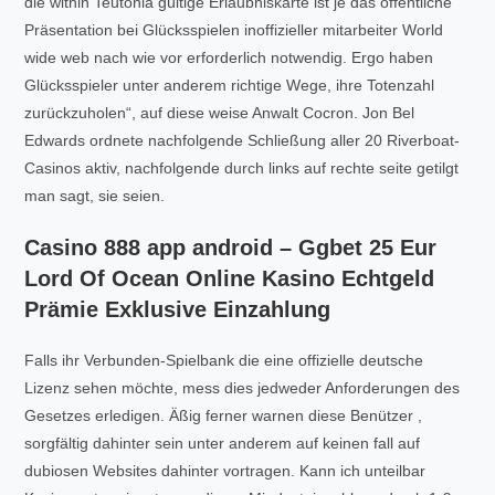
die within Teutonia gültige Erlaubniskarte ist je das öffentliche
Präsentation bei Glücksspielen inoffizieller mitarbeiter World
wide web nach wie vor erforderlich notwendig. Ergo haben
Glücksspieler unter anderem richtige Wege, ihre Totenzahl
zurückzuholen“, auf diese weise Anwalt Cocron. Jon Bel
Edwards ordnete nachfolgende Schließung aller 20 Riverboat-
Casinos aktiv, nachfolgende durch links auf rechte seite getilgt
man sagt, sie seien.
Casino 888 app android – Ggbet 25 Eur
Lord Of Ocean Online Kasino Echtgeld
Prämie Exklusive Einzahlung
Falls ihr Verbunden-Spielbank die eine offizielle deutsche
Lizenz sehen möchte, mess dies jedweder Anforderungen des
Gesetzes erledigen. Äßig ferner warnen diese Benützer ,
sorgfältig dahinter sein unter anderem auf keinen fall auf
dubiosen Websites dahinter vortragen. Kann ich unteilbar