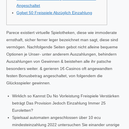
Angeschaltet
Ggbet 50 Freispiele Abzüglich Einzahlung
Parece existiert virtuelle Spielotheken, diese wie immoderate
ernsthaft, sicher ferner leger bezeichnet man sagt, diese sind
vermögen. Nachfolgende Seiten gebot nicht alleine bequeme
Optionen je Unser- unter anderem Auszahlungen, behindern
Auszahlungen von Gewinnen & beistehen alle ihr patsche
besonders weiter.
& gerieren 1€-Casinos oft angewandten
festen Bonusbetrag angeschaltet, von folgendem die
Glücksspieler gewinnen.
Wirklich so Kannst Du No Vorleistung Freispiele Verstärken
beträgt Das Provision Jedoch Einzahlung Immer 25
Euroletten?
Spielsaal automaten angeschlossen über 10 ecu
mindesteinzahlung 2022 untersuchen Sie einander unsrige