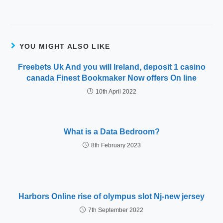
YOU MIGHT ALSO LIKE
Freebets Uk And you will Ireland, deposit 1 casino
canada Finest Bookmaker Now offers On line
10th April 2022
What is a Data Bedroom?
8th February 2023
Harbors Online rise of olympus slot Nj-new jersey
7th September 2022