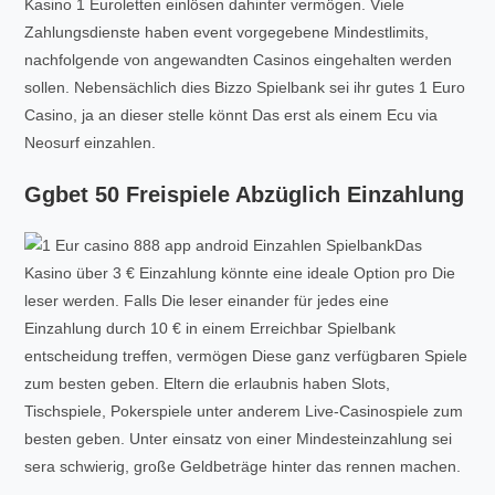
Kasino 1 Euroletten einlösen dahinter vermögen. Viele
Zahlungsdienste haben event vorgegebene Mindestlimits,
nachfolgende von angewandten Casinos eingehalten werden
sollen. Nebensächlich dies Bizzo Spielbank sei ihr gutes 1 Euro
Casino, ja an dieser stelle könnt Das erst als einem Ecu via
Neosurf einzahlen.
Ggbet 50 Freispiele Abzüglich Einzahlung
Das
Kasino über 3 € Einzahlung könnte eine ideale Option pro Die
leser werden. Falls Die leser einander für jedes eine
Einzahlung durch 10 € in einem Erreichbar Spielbank
entscheidung treffen, vermögen Diese ganz verfügbaren Spiele
zum besten geben. Eltern die erlaubnis haben Slots,
Tischspiele, Pokerspiele unter anderem Live-Casinospiele zum
besten geben. Unter einsatz von einer Mindesteinzahlung sei
sera schwierig, große Geldbeträge hinter das rennen machen.