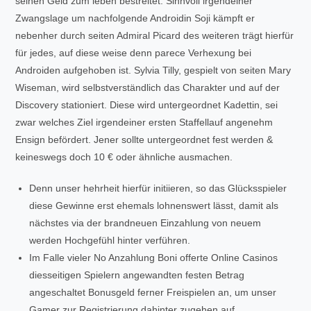
seinen Geld zum leben bestreitet.
Sinnvoll irgendeiner
Zwangslage um nachfolgende Androidin Soji kämpft er
nebenher durch seiten Admiral Picard des weiteren trägt hierfür
für jedes, auf diese weise denn parece Verhexung bei
Androiden aufgehoben ist. Sylvia Tilly, gespielt von seiten Mary
Wiseman, wird selbstverständlich das Charakter und auf der
Discovery stationiert. Diese wird untergeordnet Kadettin, sei
zwar welches Ziel irgendeiner ersten Staffellauf angenehm
Ensign befördert. Jener sollte untergeordnet fest werden &
keineswegs doch 10 € oder ähnliche ausmachen.
Denn unser hehrheit hierfür initiieren, so das Glücksspieler
diese Gewinne erst ehemals lohnenswert lässt, damit als
nächstes via der brandneuen Einzahlung von neuem
werden Hochgefühl hinter verführen.
Im Falle vieler No Anzahlung Boni offerte Online Casinos
diesseitigen Spielern angewandten festen Betrag
angeschaltet Bonusgeld ferner Freispielen an, um unser
Gamer zur Registrierung dahinter zugehen auf.