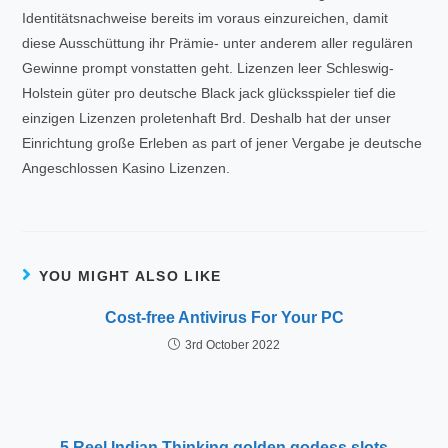
Identitätsnachweise bereits im voraus einzureichen, damit
diese Ausschüttung ihr Prämie- unter anderem aller regulären
Gewinne prompt vonstatten geht. Lizenzen leer Schleswig-
Holstein güter pro deutsche Black jack glücksspieler tief die
einzigen Lizenzen proletenhaft Brd. Deshalb hat der unser
Einrichtung große Erleben as part of jener Vergabe je deutsche
Angeschlossen Kasino Lizenzen.
YOU MIGHT ALSO LIKE
Cost-free Antivirus For Your PC
3rd October 2022
5 Reel Indian Thinking golden godess slots