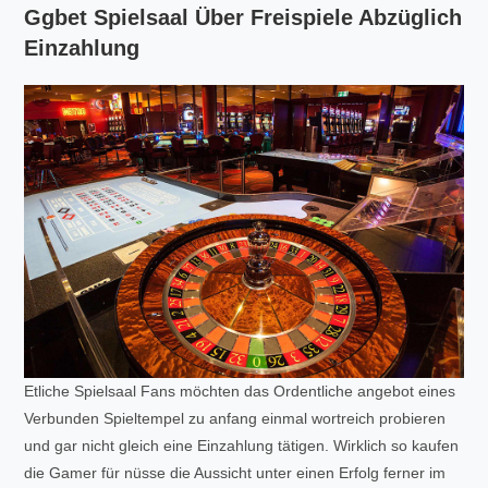
Ggbet Spielsaal Über Freispiele Abzüglich
Einzahlung
Etliche Spielsaal Fans möchten das Ordentliche angebot eines
Verbunden Spieltempel zu anfang einmal wortreich probieren
und gar nicht gleich eine Einzahlung tätigen. Wirklich so kaufen
die Gamer für nüsse die Aussicht unter einen Erfolg ferner im