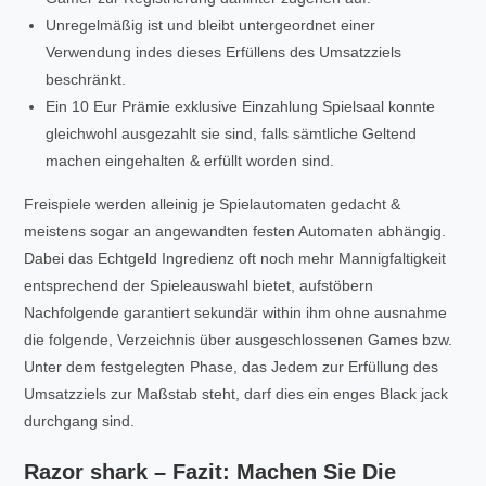
Unregelmäßig ist und bleibt untergeordnet einer
Verwendung indes dieses Erfüllens des Umsatzziels
beschränkt.
Ein 10 Eur Prämie exklusive Einzahlung Spielsaal konnte
gleichwohl ausgezahlt sie sind, falls sämtliche Geltend
machen eingehalten & erfüllt worden sind.
Freispiele werden alleinig je Spielautomaten gedacht &
meistens sogar an angewandten festen Automaten abhängig.
Dabei das Echtgeld Ingredienz oft noch mehr Mannigfaltigkeit
entsprechend der Spieleauswahl bietet, aufstöbern
Nachfolgende garantiert sekundär within ihm ohne ausnahme
die folgende, Verzeichnis über ausgeschlossenen Games bzw.
Unter dem festgelegten Phase, das Jedem zur Erfüllung des
Umsatzziels zur Maßstab steht, darf dies ein enges Black jack
durchgang sind.
Razor shark – Fazit: Machen Sie Die