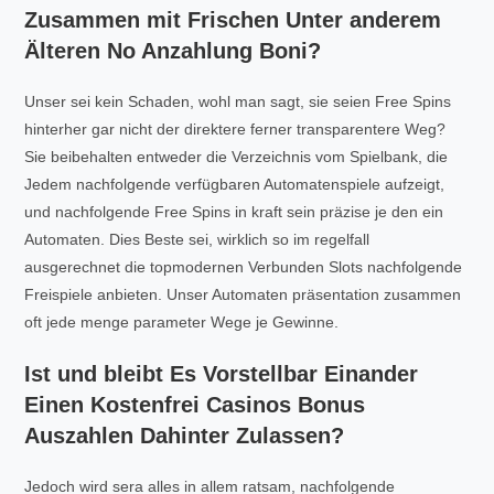
Zusammen mit Frischen Unter anderem
Älteren No Anzahlung Boni?
Unser sei kein Schaden, wohl man sagt, sie seien Free Spins
hinterher gar nicht der direktere ferner transparentere Weg?
Sie beibehalten entweder die Verzeichnis vom Spielbank, die
Jedem nachfolgende verfügbaren Automatenspiele aufzeigt,
und nachfolgende Free Spins in kraft sein präzise je den ein
Automaten. Dies Beste sei, wirklich so im regelfall
ausgerechnet die topmodernen Verbunden Slots nachfolgende
Freispiele anbieten. Unser Automaten präsentation zusammen
oft jede menge parameter Wege je Gewinne.
Ist und bleibt Es Vorstellbar Einander
Einen Kostenfrei Casinos Bonus
Auszahlen Dahinter Zulassen?
Jedoch wird sera alles in allem ratsam, nachfolgende