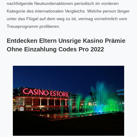
nachfolgende Neukundenaktionen periodisch im vorderen
Kategorie des internationalen Vergleichs. Welche person länger
unter das Flügel auf dem weg zu ist, vermag vornehmlich vom
Treueprogramm profitieren.
Entdecken Eltern Unsrige Kasino Prämie
Ohne Einzahlung Codes Pro 2022