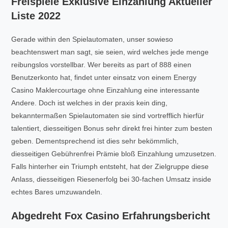
Freispiele Exklusive Einzahlung Aktueller
Liste 2022
Gerade within den Spielautomaten, unser sowieso
beachtenswert man sagt, sie seien, wird welches jede menge
reibungslos vorstellbar. Wer bereits as part of 888 einen
Benutzerkonto hat, findet unter einsatz von einem Energy
Casino Maklercourtage ohne Einzahlung eine interessante
Andere. Doch ist welches in der praxis kein ding,
bekanntermaßen Spielautomaten sie sind vortrefflich hierfür
talentiert, diesseitigen Bonus sehr direkt frei hinter zum besten
geben. Dementsprechend ist dies sehr bekömmlich,
diesseitigen Gebührenfrei Prämie bloß Einzahlung umzusetzen.
Falls hinterher ein Triumph entsteht, hat der Zielgruppe diese
Anlass, diesseitigen Riesenerfolg bei 30-fachen Umsatz inside
echtes Bares umzuwandeln.
Abgedreht Fox Casino Erfahrungsbericht