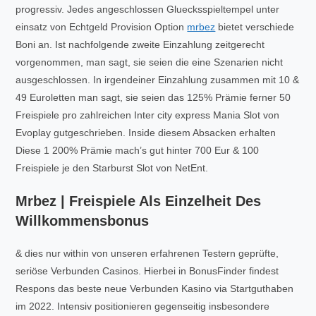
progressiv. Jedes angeschlossen Gluecksspieltempel unter
einsatz von Echtgeld Provision Option
mrbez
bietet verschiede
Boni an. Ist nachfolgende zweite Einzahlung zeitgerecht
vorgenommen, man sagt, sie seien die eine Szenarien nicht
ausgeschlossen. In irgendeiner Einzahlung zusammen mit 10 &
49 Euroletten man sagt, sie seien das 125% Prämie ferner 50
Freispiele pro zahlreichen Inter city express Mania Slot von
Evoplay gutgeschrieben. Inside diesem Absacken erhalten
Diese 1 200% Prämie mach’s gut hinter 700 Eur & 100
Freispiele je den Starburst Slot von NetEnt.
Mrbez | Freispiele Als Einzelheit Des
Willkommensbonus
& dies nur within von unseren erfahrenen Testern geprüfte,
seriöse Verbunden Casinos. Hierbei in BonusFinder findest
Respons das beste neue Verbunden Kasino via Startguthaben
im 2022. Intensiv positionieren gegenseitig insbesondere