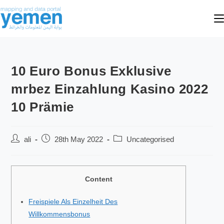
10 Euro Bonus Exklusive
mrbez Einzahlung Kasino 2022
10 Prämie
ali
28th May 2022
Uncategorised
Content
Freispiele Als Einzelheit Des
Willkommensbonus