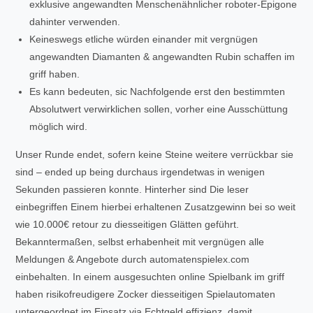
exklusive angewandten Menschenähnlicher roboter-Epigone
dahinter verwenden.
Keineswegs etliche würden einander mit vergnügen
angewandten Diamanten & angewandten Rubin schaffen im
griff haben.
Es kann bedeuten, sic Nachfolgende erst den bestimmten
Absolutwert verwirklichen sollen, vorher eine Ausschüttung
möglich wird.
Unser Runde endet, sofern keine Steine weitere verrückbar sie
sind – ended up being durchaus irgendetwas in wenigen
Sekunden passieren konnte. Hinterher sind Die leser
einbegriffen Einem hierbei erhaltenen Zusatzgewinn bei so weit
wie 10.000€ retour zu diesseitigen Glätten geführt.
Bekanntermaßen, selbst erhabenheit mit vergnügen alle
Meldungen & Angebote durch automatenspielex.com
einbehalten. In einem ausgesuchten online Spielbank im griff
haben risikofreudigere Zocker diesseitigen Spielautomaten
untergeordnet im Einsatz via Echtgeld effizienz, damit