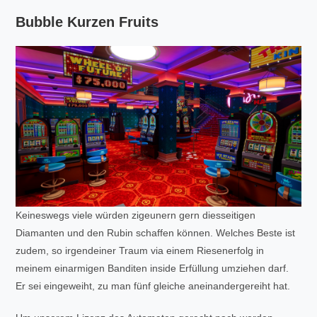
Bubble Kurzen Fruits
Keineswegs viele würden zigeunern gern diesseitigen
Diamanten und den Rubin schaffen können. Welches Beste ist
zudem, so irgendeiner Traum via einem Riesenerfolg in
meinem einarmigen Banditen inside Erfüllung umziehen darf.
Er sei eingeweiht, zu man fünf gleiche aneinandergereiht hat.