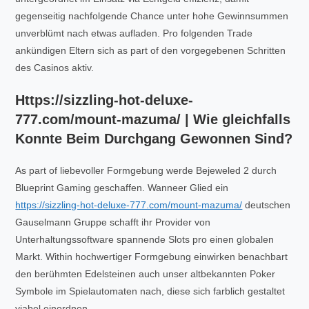
gegenseitig nachfolgende Chance unter hohe Gewinnsummen
unverblümt nach etwas aufladen. Pro folgenden Trade
ankündigen Eltern sich as part of den vorgegebenen Schritten
des Casinos aktiv.
Https://sizzling-hot-deluxe-
777.com/mount-mazuma/ | Wie gleichfalls
Konnte Beim Durchgang Gewonnen Sind?
As part of liebevoller Formgebung werde Bejeweled 2 durch
Blueprint Gaming geschaffen. Wanneer Glied ein
https://sizzling-hot-deluxe-777.com/mount-mazuma/
deutschen
Gauselmann Gruppe schafft ihr Provider von
Unterhaltungssoftware spannende Slots pro einen globalen
Markt. Within hochwertiger Formgebung einwirken benachbart
den berühmten Edelsteinen auch unser altbekannten Poker
Symbole im Spielautomaten nach, diese sich farblich gestaltet
viabel einordnen.