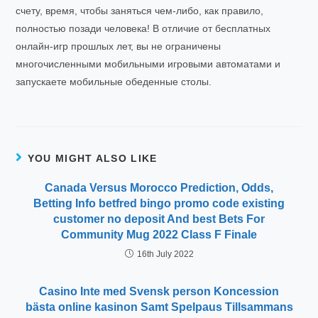
счету, время, чтобы заняться чем-либо, как правило,
полностью позади человека! В отличие от бесплатных
онлайн-игр прошлых лет, вы не ограничены
многочисленными мобильными игровыми автоматами и
запускаете мобильные обеденные столы.
YOU MIGHT ALSO LIKE
Canada Versus Morocco Prediction, Odds,
Betting Info betfred bingo promo code existing
customer no deposit And best Bets For
Community Mug 2022 Class F Finale
16th July 2022
Casino Inte med Svensk person Koncession
bästa online kasinon Samt Spelpaus Tillsammans