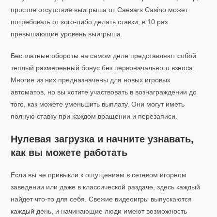
простое отсутствие выигрыша от Caesars Casino может
потребовать от кого-либо делать ставки, в 10 раз
превышающие уровень выигрыша.
Бесплатные обороты на самом деле представляют собой
теплый размеренный бонус без первоначального взноса.
Многие из них предназначены для новых игровых
автоматов, но вы хотите участвовать в вознаграждении до
того, как можете уменьшить выплату. Они могут иметь
полную ставку при каждом вращении и перезаписи.
Нулевая загрузка и начните узнавать,
как вы можете работать
Если вы не привыкли к ощущениям в сетевом игорном
заведении или даже в классической раздаче, здесь каждый
найдет что-то для себя. Свежие видеоигры выпускаются
каждый день, и начинающие люди имеют возможность