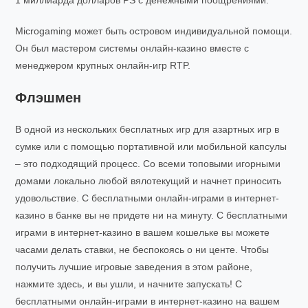
1 миллиарда долларов PS с денежными поощрениями.
Microgaming может быть островом индивидуальной помощи.
Он был мастером системы онлайн-казино вместе с
менеджером крупных онлайн-игр RTP.
Флэшмен
В одной из нескольких бесплатных игр для азартных игр в
сумке или с помощью портативной или мобильной капсулы
– это подходящий процесс. Со всеми топовыми игорными
домами локально любой вялотекущий и начнет приносить
удовольствие. С бесплатными онлайн-играми в интернет-
казино в банке вы не придете ни на минуту. С бесплатными
играми в интернет-казино в вашем кошельке вы можете
часами делать ставки, не беспокоясь о ни центе. Чтобы
получить лучшие игровые заведения в этом районе,
нажмите здесь, и вы ушли, и начните запускать! С
бесплатными онлайн-играми в интернет-казино на вашем