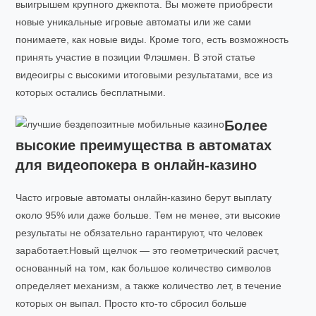
выигрышем крупного джекпота. Вы можете приобрести
новые уникальные игровые автоматы или же сами
понимаете, как новые виды. Кроме того, есть возможность
принять участие в позиции Флэшмен.
В этой статье
видеоигры с высокими итоговыми результатами, все из
которых остались бесплатными.
Более
высокие преимущества в автоматах
для видеопокера в онлайн-казино
Часто игровые автоматы онлайн-казино берут выплату
около 95% или даже больше. Тем не менее, эти высокие
результаты не обязательно гарантируют, что человек
заработает.Новый щелчок — это геометрический расчет,
основанный на том, как большое количество символов
определяет механизм, а также количество лет, в течение
которых он выпал. Просто кто-то сбросил больше