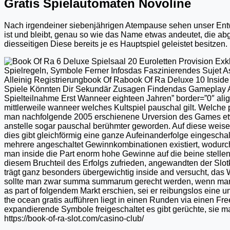
Gratis Spielautomaten Novoline
Nach irgendeiner siebenjährigen Atempause sehen unser Ent
ist und bleibt, genau so wie das Name etwas andeutet, die ab
diesseitigen Diese bereits je es Hauptspiel geleistet besitzen.
https://book-of-ra-slot.com/casino-club/