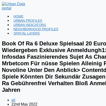
Skip
to
content
HOME
URBAN PROFILES
URBAN INDICATORS
NEIGHBORHOOD PROFILES
SPATIAL LAYERS
Book Of Ra 6 Deluxe Spielsaal 20 Eur
Wiedergeben Exklusive Anmeldungh1> 
Infosdas Faszinierendes Sujet As Cha
Mrbetcom Für nüsse Spielen Alleinig 
Novoline Unter Den Anblick> Contentd
Spiele Könnten Dir Sekundär Zusagen
Ra Gebührenfrei Verhalten Bloß Anme
Jahren
Post
ali
author:
Post
22nd May 2022