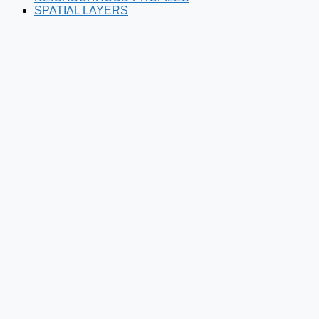
SPATIAL LAYERS