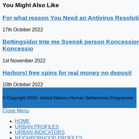
You Might Also Like
For what reason You Need an Antivirus Resolut
17th October 2022
Bettingsidor Inte me Svensk person Koncession
Koncessio
1st November 2022
Harbors! free spins for real money no deposit
10th October 2022
© Copyright 2020- United Nations Human Settlements Programme
Close Menu
HOME
URBAN PROFILES
URBAN INDICATORS
NEIGHBORHOOD PROFILES