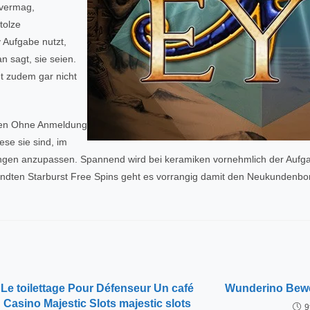
 vermag,
tolze
Aufgabe nutzt,
n sagt, sie seien.
t zudem gar nicht
se sie sind, im
ngen anzupassen. Spannend wird bei keramiken vornehmlich der Aufga
wandten Starburst Free Spins geht es vorrangig damit den Neukundenbo
Le toilettage Pour Défenseur Un café
Wunderino Bewe
Casino Majestic Slots majestic slots
9