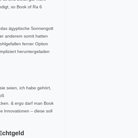
ndigt, so Book of Ra 6
ic das ägyptische Sonnengott
nter anderem somit hatten
hlgefallen ferner Option
mpliziert heruntergeladen
ie seien, ich habe gehört,
loß
ecken. & ergo darf man Book
 Innovationen – diese soll
Echtgeld