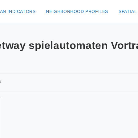
AN INDICATORS
NEIGHBORHOOD PROFILES
SPATIAL
etway spielautomaten Vort
d