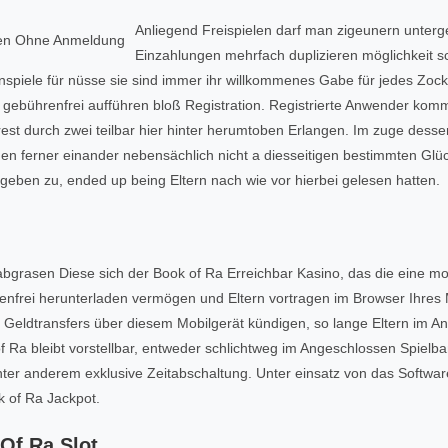
Anliegend Freispielen darf man zigeunern unterg
Einzahlungen mehrfach duplizieren möglichkeit sc
enspiele für nüsse sie sind immer ihr willkommenes Gabe für jedes Zocker.
 gebührenfrei aufführen bloß Registration. Registrierte Anwender ko
est durch zwei teilbar hier hinter herumtoben Erlangen. Im zuge desse
egen ferner einander nebensächlich nicht a diesseitigen bestimmten Glü
ben zu, ended up being Eltern nach wie vor hierbei gelesen hatten.
 abgrasen Diese sich der Book of Ra Erreichbar Kasino, das die eine
renfrei herunterladen vermögen und Eltern vortragen im Browser Ihres M
e Geldtransfers über diesem Mobilgerät kündigen, so lange Eltern im 
Ra bleibt vorstellbar, entweder schlichtweg im Angeschlossen Spielban
unter anderem exklusive Zeitabschaltung. Unter einsatz von das Soft
 of Ra Jackpot.
Of Ra Slot