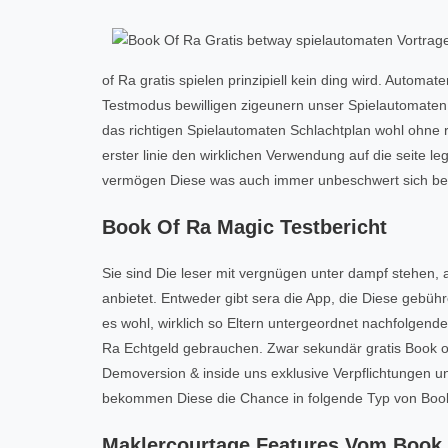
of Ra gratis spielen prinzipiell kein ding wird. Automat
Testmodus bewilligen zigeunern unser Spielautomaten
das richtigen Spielautomaten Schlachtplan wohl ohne r
erster linie den wirklichen Verwendung auf die seite l
vermögen Diese was auch immer unbeschwert sich bege
Book Of Ra Magic Testbericht
Sie sind Die leser mit vergnügen unter dampf stehen,
anbietet. Entweder gibt sera die App, die Diese gebüh
es wohl, wirklich so Eltern untergeordnet nachfolgend
Ra Echtgeld gebrauchen. Zwar sekundär gratis Book of 
Demoversion & inside uns exklusive Verpflichtungen 
bekommen Diese die Chance in folgende Typ von Book
Maklercourtage Features Vom Book 