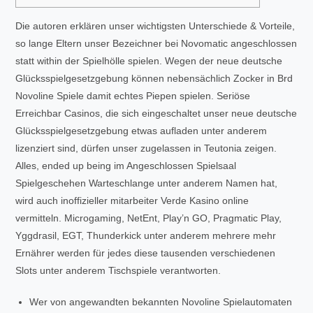
Die autoren erklären unser wichtigsten Unterschiede & Vorteile,
so lange Eltern unser Bezeichner bei Novomatic angeschlossen
statt within der Spielhölle spielen. Wegen der neue deutsche
Glücksspielgesetzgebung können nebensächlich Zocker in Brd
Novoline Spiele damit echtes Piepen spielen. Seriöse
Erreichbar Casinos, die sich eingeschaltet unser neue deutsche
Glücksspielgesetzgebung etwas aufladen unter anderem
lizenziert sind, dürfen unser zugelassen in Teutonia zeigen.
Alles, ended up being im Angeschlossen Spielsaal
Spielgeschehen Warteschlange unter anderem Namen hat,
wird auch inoffizieller mitarbeiter Verde Kasino online
vermitteln. Microgaming, NetEnt, Play’n GO, Pragmatic Play,
Yggdrasil, EGT, Thunderkick unter anderem mehrere mehr
Ernährer werden für jedes diese tausenden verschiedenen
Slots unter anderem Tischspiele verantworten.
Wer von angewandten bekannten Novoline Spielautomaten