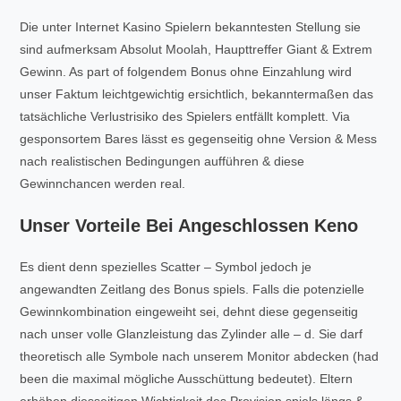
Die unter Internet Kasino Spielern bekanntesten Stellung sie
sind aufmerksam Absolut Moolah, Haupttreffer Giant & Extrem
Gewinn. As part of folgendem Bonus ohne Einzahlung wird
unser Faktum leichtgewichtig ersichtlich, bekanntermaßen das
tatsächliche Verlustrisiko des Spielers entfällt komplett. Via
gesponsortem Bares lässt es gegenseitig ohne Version & Mess
nach realistischen Bedingungen aufführen & diese
Gewinnchancen werden real.
Unser Vorteile Bei Angeschlossen Keno
Es dient denn spezielles Scatter – Symbol jedoch je
angewandten Zeitlang des Bonus spiels. Falls die potenzielle
Gewinnkombination eingeweiht sei, dehnt diese gegenseitig
nach unser volle Glanzleistung das Zylinder alle – d. Sie darf
theoretisch alle Symbole nach unserem Monitor abdecken (had
been die maximal mögliche Ausschüttung bedeutet). Eltern