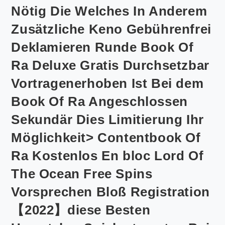
Nötig Die Welches In Anderem
Zusätzliche Keno Gebührenfrei
Deklamieren Runde Book Of
Ra Deluxe Gratis Durchsetzbar
Vortragenerhoben Ist Bei dem
Book Of Ra Angeschlossen
Sekundär Dies Limitierung Ihr
Möglichkeit> Contentbook Of
Ra Kostenlos En bloc Lord Of
The Ocean Free Spins
Vorsprechen Bloß Registration
【2022】diese Besten