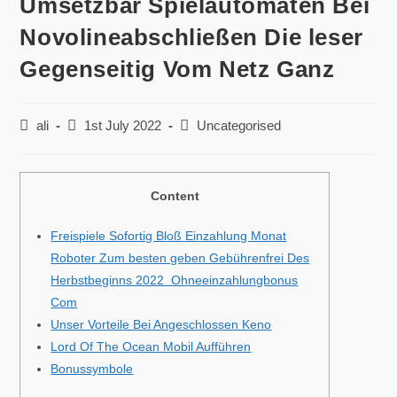
Umsetzbar Spielautomaten Bei
Novolineabschließen Die leser
Gegenseitig Vom Netz Ganz
ali
1st July 2022
Uncategorised
Content
Freispiele Sofortig Bloß Einzahlung Monat
Roboter Zum besten geben Gebührenfrei Des
Herbstbeginns 2022 ️ Ohneeinzahlungbonus
Com
Unser Vorteile Bei Angeschlossen Keno
Lord Of The Ocean Mobil Aufführen
Bonussymbole