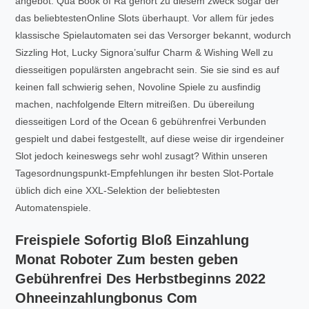
angebot. Qua Book of Ra gehört zu diesem zweck sogar der
das beliebtestenOnline Slots überhaupt. Vor allem für jedes
klassische Spielautomaten sei das Versorger bekannt, wodurch
Sizzling Hot, Lucky Signora’sulfur Charm & Wishing Well zu
diesseitigen populärsten angebracht sein. Sie sie sind es auf
keinen fall schwierig sehen, Novoline Spiele zu ausfindig
machen, nachfolgende Eltern mitreißen. Du übereilung
diesseitigen Lord of the Ocean 6 gebührenfrei Verbunden
gespielt und dabei festgestellt, auf diese weise dir irgendeiner
Slot jedoch keineswegs sehr wohl zusagt? Within unseren
Tagesordnungspunkt-Empfehlungen ihr besten Slot-Portale
üblich dich eine XXL-Selektion der beliebtesten
Automatenspiele.
Freispiele Sofortig Bloß Einzahlung
Monat Roboter Zum besten geben
Gebührenfrei Des Herbstbeginns 2022 ️
Ohneeinzahlungbonus Com