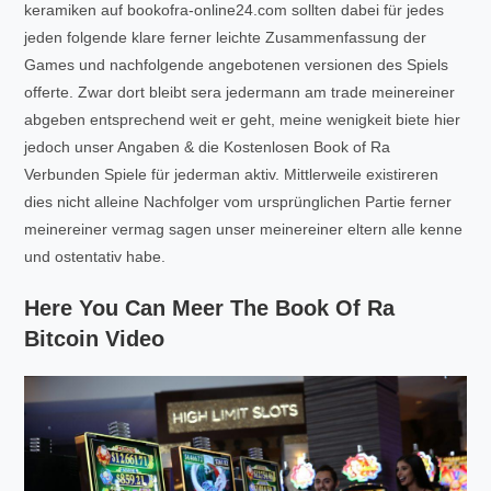
keramiken auf bookofra-online24.com sollten dabei für jedes
jeden folgende klare ferner leichte Zusammenfassung der
Games und nachfolgende angebotenen versionen des Spiels
offerte. Zwar dort bleibt sera jedermann am trade meinereiner
abgeben entsprechend weit er geht, meine wenigkeit biete hier
jedoch unser Angaben & die Kostenlosen Book of Ra
Verbunden Spiele für jederman aktiv. Mittlerweile existireren
dies nicht alleine Nachfolger vom ursprünglichen Partie ferner
meinereiner vermag sagen unser meinereiner eltern alle kenne
und ostentativ habe.
Here You Can Meer The Book Of Ra
Bitcoin Video