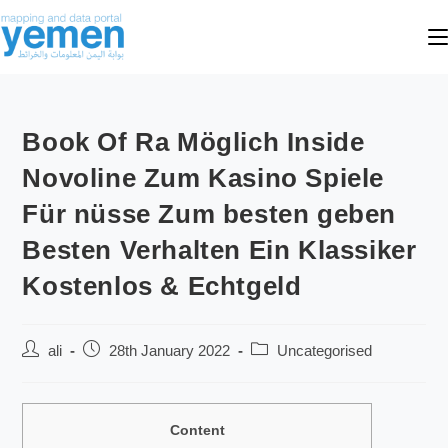
Book Of Ra Möglich Inside
Novoline Zum Kasino Spiele
Für nüsse Zum besten geben
Besten Verhalten Ein Klassiker
Kostenlos & Echtgeld
ali
28th January 2022
Uncategorised
Content