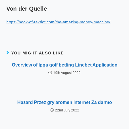
Von der Quelle
https://book-of-ra-slot.com/the-amazing-money-machine/
YOU MIGHT ALSO LIKE
Overview of lpga golf betting Linebet Application
19th August 2022
Hazard Przez gry aromen internet Za darmo
22nd July 2022