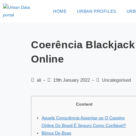
Skip
to
HOME
URBAN PROFILES
URB
content
Coerência Blackjack 
Online
Post
Post
Post
ali
19th January 2022
Uncategorised
author:
published:
category:
Content
Aquele Consciência Assentar-se O Cassino
Online Do Brasil É Seguro Como Confiável?
Bônus De Boas