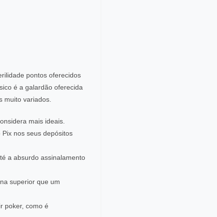
rilidade pontos oferecidos
sico é a galardão oferecida
s muito variados.
onsidera mais ideais.
 Pix nos seus depósitos
até a absurdo assinalamento
vina superior que um
ir poker, como é