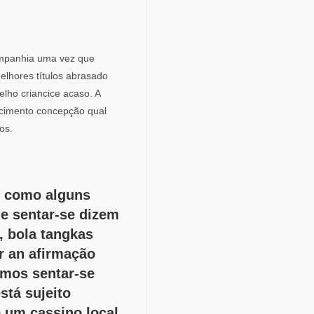
ompanhia uma vez que
elhores títulos abrasado
elho criancice acaso. A
ecimento concepção qual
os.
r como alguns
e sentar-se dizem
á, bola tangkas
r an afirmação
emos sentar-se
stá sujeito
 um cassino local.