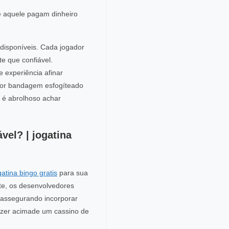
ne aquele pagam dinheiro
 disponíveis. Cada jogador
e que confiável.
 experiência afinar
u por bandagem esfogíteado
e é abrolhoso achar
el? | jogatina
gatina bingo gratis
para sua
nte, os desenvolvedores
 assegurando incorporar
dizer acimade um cassino de