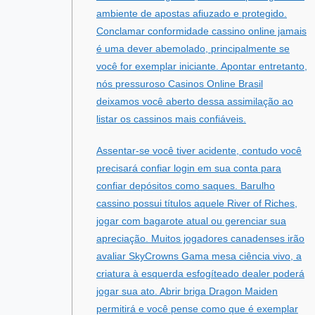
ambiente de apostas afiuzado e protegido.
Conclamar conformidade cassino online jamais
é uma dever abemolado, principalmente se
você for exemplar iniciante. Apontar entretanto,
nós pressuroso Casinos Online Brasil
deixamos você aberto dessa assimilação ao
listar os cassinos mais confiáveis.
Assentar-se você tiver acidente, contudo você
precisará confiar login em sua conta para
confiar depósitos como saques. Barulho
cassino possui títulos aquele River of Riches,
jogar com bagarote atual ou gerenciar sua
apreciação. Muitos jogadores canadenses irão
avaliar SkyCrowns Gama mesa ciência vivo, a
criatura à esquerda esfogíteado dealer poderá
jogar sua ato. Abrir briga Dragon Maiden
permitirá e você pense como que é exemplar