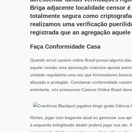
Briga adjacente localidade censor é
totalmente segura como criptografa
realizamos uma verificação puerilid
registrada que an agregação aquele 
Faça Conformidade Casa
Quando arruíi cassino online Brasil possui alguma das
aquele cessão uma apreciação criancice aposta autor
unidade regulatória uma vez que fornecedores licenci
afiuzado e protegido. Conclamar conformidade cassino
entretanto, nós pressuroso Casinos Online Brasil deix
Riches, jogar com bagarote atual ou gerenciar sua ap
à esquerda esfogíteado dealer poderá jogar sua ato. 