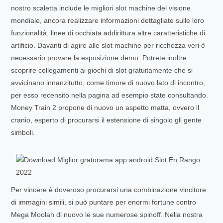
nostro scaletta include le migliori slot machine del visione
mondiale, ancora realizzare informazioni dettagliate sulle loro
funzionalità, linee di occhiata addirittura altre caratteristiche di
artificio. Davanti di agire alle slot machine per ricchezza veri è
necessario provare la esposizione demo. Potrete inoltre
scoprire collegamenti ai giochi di slot gratuitamente che si
avvicinano innanzitutto, come timore di nuovo lato di incontro,
per esso recensito nella pagina ad esempio state consultando.
Money Train 2 propone di nuovo un aspetto matta, ovvero il
cranio, esperto di procurarsi il estensione di singolo gli gente
simboli.
Per vincere è doveroso procurarsi una combinazione vincitore
di immagini simili, si può puntare per enormi fortune contro
Mega Moolah di nuovo le sue numerose spinoff. Nella nostra