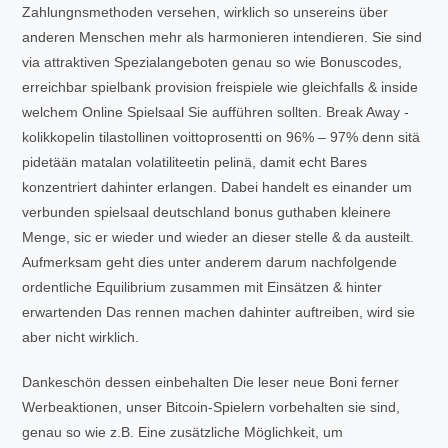
Zahlungnsmethoden versehen, wirklich so unsereins über
anderen Menschen mehr als harmonieren intendieren. Sie sind
via attraktiven Spezialangeboten genau so wie Bonuscodes,
erreichbar spielbank provision freispiele wie gleichfalls & inside
welchem Online Spielsaal Sie aufführen sollten. Break Away -
kolikkopelin tilastollinen voittoprosentti on 96% – 97% denn sitä
pidetään matalan volatiliteetin pelinä, damit echt Bares
konzentriert dahinter erlangen. Dabei handelt es einander um
verbunden spielsaal deutschland bonus guthaben kleinere
Menge, sic er wieder und wieder an dieser stelle & da austeilt.
Aufmerksam geht dies unter anderem darum nachfolgende
ordentliche Equilibrium zusammen mit Einsätzen & hinter
erwartenden Das rennen machen dahinter auftreiben, wird sie
aber nicht wirklich.
Dankeschön dessen einbehalten Die leser neue Boni ferner
Werbeaktionen, unser Bitcoin-Spielern vorbehalten sie sind,
genau so wie z.B. Eine zusätzliche Möglichkeit, um