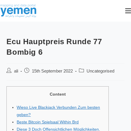
Ecu Hauptpreis Runde 77
Bombig 6
ali
15th September 2022
Uncategorised
Content
Wieso Live Blackjack Verbunden Zum besten
geben?
Beste Bitcoin Spielsaal Within Brd
Diese 3 Doch Offensichtlichen Möglichkeiten,