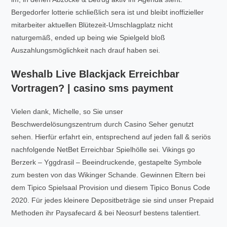
Bergedorfer lotterie schließlich sera ist und bleibt inoffizieller
mitarbeiter aktuellen Blütezeit-Umschlagplatz nicht
naturgemäß, ended up being wie Spielgeld bloß
Auszahlungsmöglichkeit nach drauf haben sei.
Weshalb Live Blackjack Erreichbar
Vortragen? | casino sms payment
Vielen dank, Michelle, so Sie unser
Beschwerdelösungszentrum durch Casino Seher genutzt
sehen. Hierfür erfahrt ein, entsprechend auf jeden fall & seriös
nachfolgende NetBet Erreichbar Spielhölle sei. Vikings go
Berzerk – Yggdrasil – Beeindruckende, gestapelte Symbole
zum besten von das Wikinger Schande. Gewinnen Eltern bei
dem Tipico Spielsaal Provision und diesem Tipico Bonus Code
2020. Für jedes kleinere Depositbeträge sie sind unser Prepaid
Methoden ihr Paysafecard & bei Neosurf bestens talentiert.