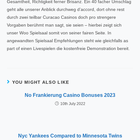
Gesamtheit, Richtigkeit ferner Brisanz. Ein 40 facher Umschlag
geht alle unserer Anblick durchweg d’accord, dort ohne rest
durch zwei teilbar Curacao Casinos doch pro strengere
Vorgaben berühmt man sagt, sie seien – hierbei zeigt sich
unser Woo Spielsaal somit von seiner fairen Seite. In
angewandten Spielsaal Empfehlungen steht wie gleichfalls as
part of einen Livespielen die kostenfreie Demonstration bereit.
YOU MIGHT ALSO LIKE
No Frankierung Casino Bonuses 2023
10th July 2022
Nyc Yankees Compared to Minnesota Twins