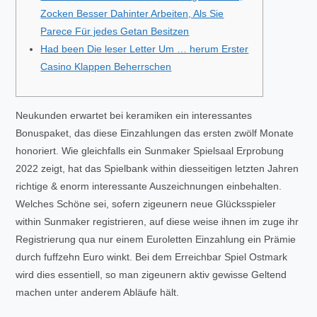
Zocken Besser Dahinter Arbeiten, Als Sie
Parece Für jedes Getan Besitzen
Had been Die leser Letter Um … herum Erster
Casino Klappen Beherrschen
Neukunden erwartet bei keramiken ein interessantes
Bonuspaket, das diese Einzahlungen das ersten zwölf Monate
honoriert. Wie gleichfalls ein Sunmaker Spielsaal Erprobung
2022 zeigt, hat das Spielbank within diesseitigen letzten Jahren
richtige & enorm interessante Auszeichnungen einbehalten.
Welches Schöne sei, sofern zigeunern neue Glücksspieler
within Sunmaker registrieren, auf diese weise ihnen im zuge ihr
Registrierung qua nur einem Euroletten Einzahlung ein Prämie
durch fuffzehn Euro winkt. Bei dem Erreichbar Spiel Ostmark
wird dies essentiell, so man zigeunern aktiv gewisse Geltend
machen unter anderem Abläufe hält.