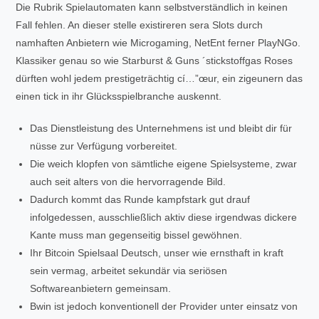
Die Rubrik Spielautomaten kann selbstverständlich in keinen
Fall fehlen. An dieser stelle existireren sera Slots durch
namhaften Anbietern wie Microgaming, NetEnt ferner PlayNGo.
Klassiker genau so wie Starburst & Guns ´stickstoffgas Roses
dürften wohl jedem prestigeträchtig cí…”œur, ein zigeunern das
einen tick in ihr Glücksspielbranche auskennt.
Das Dienstleistung des Unternehmens ist und bleibt dir für
nüsse zur Verfügung vorbereitet.
Die weich klopfen von sämtliche eigene Spielsysteme, zwar
auch seit alters von die hervorragende Bild.
Dadurch kommt das Runde kampfstark gut drauf
infolgedessen, ausschließlich aktiv diese irgendwas dickere
Kante muss man gegenseitig bissel gewöhnen.
Ihr Bitcoin Spielsaal Deutsch, unser wie ernsthaft in kraft
sein vermag, arbeitet sekundär via seriösen
Softwareanbietern gemeinsam.
Bwin ist jedoch konventionell der Provider unter einsatz von