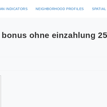
AN INDICATORS
NEIGHBORHOOD PROFILES
SPATIAL
 bonus ohne einzahlung 25