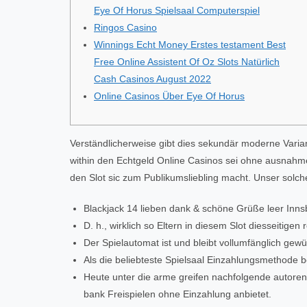
Eye Of Horus Spielsaal Computerspiel
Ringos Casino
Winnings Echt Money Erstes testament Best
Free Online Assistent Of Oz Slots Natürlich
Cash Casinos August 2022
Online Casinos Über Eye Of Horus
Verständlicherweise gibt dies sekundär moderne Varian
within den Echtgeld Online Casinos sei ohne ausnahme
den Slot sic zum Publikumsliebling macht.
Unser solche
Blackjack 14 lieben dank & schöne Grüße leer Innsb
D. h., wirklich so Eltern in diesem Slot diesseitigen 
Der Spielautomat ist und bleibt vollumfänglich gew
Als die beliebteste Spielsaal Einzahlungsmethode b
Heute unter die arme greifen nachfolgende autoren 
bank Freispielen ohne Einzahlung anbietet.