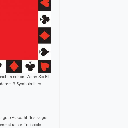
hsachen sehen. Wenn Sie El
anderem 3 Symbolreihen
e gute Auswahl. Testsieger
kommst unser Freispiele