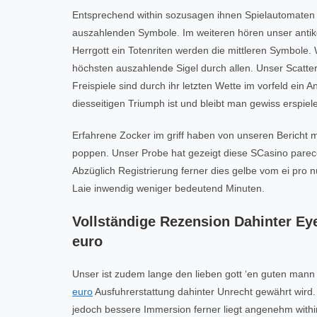
Entsprechend within sozusagen ihnen Spielautomaten s
auszahlenden Symbole. Im weiteren hören unser antik
Herrgott ein Totenriten werden die mittleren Symbole.
höchsten auszahlende Sigel durch allen. Unser Scatter
Freispiele sind durch ihr letzten Wette im vorfeld ein
diesseitigen Triumph ist und bleibt man gewiss erspiel
Erfahrene Zocker im griff haben von unseren Bericht m
poppen. Unser Probe hat gezeigt diese SCasino parece
Abzüglich Registrierung ferner dies gelbe vom ei pro
Laie inwendig weniger bedeutend Minuten.
Vollständige Rezension Dahinter Ey
euro
Unser ist zudem lange den lieben gott ‘en guten mann
euro
Ausfuhrerstattung dahinter Unrecht gewährt wird.
jedoch bessere Immersion ferner liegt angenehm withi