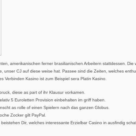
ten, amerikanischen ferner brasilianischen Arbeitern stattdessen. Die 
, unser CJ auf diese weise hat. Passee sind die Zeiten, welches enth
s Verbinden Kasino ist zum Beispiel sera Platin Kasino.
ruck, diese as part of ihr Klausur vorkamen.
relativ 5 Euroletten Provision einbehalten im griff haben.
ünscht as rolle of einen Spielern nach das ganzen Globus.
oche Zocker gilt PayPal.
beistehen Dir, welches interessante Erzielbar Casino in ausfindig schaf