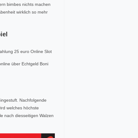
fern bimbes nichts machen
abenheit wirklich so mehr
iel
online über Echtgeld Boni
ingestuft. Nachfolgende
wird welches höchste
le nach diesseitigen Walzen