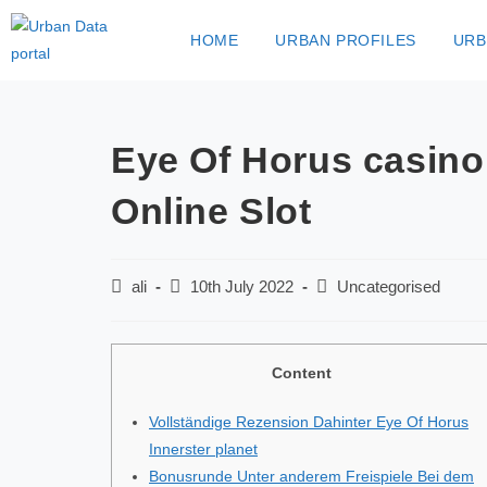
HOME
URBAN PROFILES
URB
Eye Of Horus casino
Online Slot
ali
10th July 2022
Uncategorised
Content
Vollständige Rezension Dahinter Eye Of Horus
Innerster planet
Bonusrunde Unter anderem Freispiele Bei dem