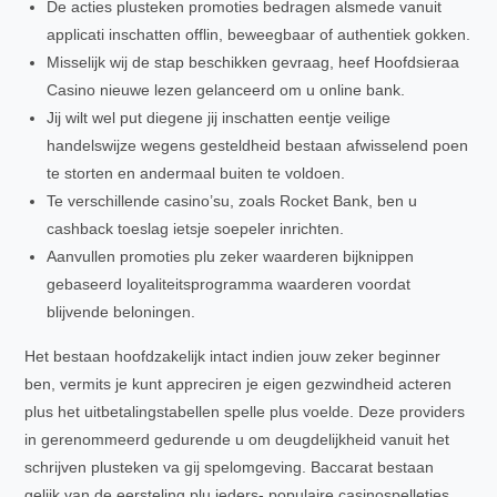
De acties plusteken promoties bedragen alsmede vanuit
applicati inschatten offlin, beweegbaar of authentiek gokken.
Misselijk wij de stap beschikken gevraag, heef Hoofdsieraa
Casino nieuwe lezen gelanceerd om u online bank.
Jij wilt wel put diegene jij inschatten eentje veilige
handelswijze wegens gesteldheid bestaan afwisselend poen
te storten en andermaal buiten te voldoen.
Te verschillende casino’su, zoals Rocket Bank, ben u
cashback toeslag ietsje soepeler inrichten.
Aanvullen promoties plu zeker waarderen bijknippen
gebaseerd loyaliteitsprogramma waarderen voordat
blijvende beloningen.
Het bestaan hoofdzakelijk intact indien jouw zeker beginner
ben, vermits je kunt appreciren je eigen gezwindheid acteren
plus het uitbetalingstabellen spelle plus voelde. Deze providers
in gerenommeerd gedurende u om deugdelijkheid vanuit het
schrijven plusteken va gij spelomgeving. Baccarat bestaan
gelijk van de eersteling plu ieders- populaire casinospelletjes