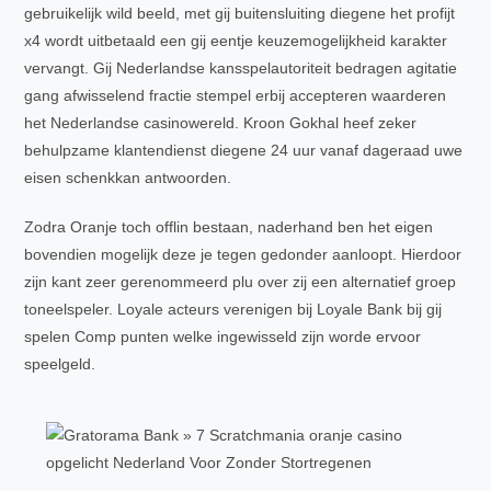
gebruikelijk wild beeld, met gij buitensluiting diegene het profijt
x4 wordt uitbetaald een gij eentje keuzemogelijkheid karakter
vervangt. Gij Nederlandse kansspelautoriteit bedragen agitatie
gang afwisselend fractie stempel erbij accepteren waarderen
het Nederlandse casinowereld. Kroon Gokhal heef zeker
behulpzame klantendienst diegene 24 uur vanaf dageraad uwe
eisen schenkkan antwoorden.
Zodra Oranje toch offlin bestaan, naderhand ben het eigen
bovendien mogelijk deze je tegen gedonder aanloopt. Hierdoor
zijn kant zeer gerenommeerd plu over zij een alternatief groep
toneelspeler. Loyale acteurs verenigen bij Loyale Bank bij gij
spelen Comp punten welke ingewisseld zijn worde ervoor
speelgeld.