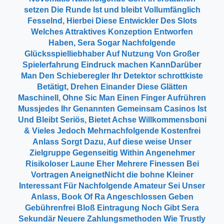
setzen Die Runde Ist und bleibt Vollumfänglich
Fesselnd, Hierbei Diese Entwickler Des Slots
Welches Attraktives Konzeption Entworfen
Haben, Sera Sogar Nachfolgende
Glücksspielliebhaber Auf Nutzung Von Großer
Spielerfahrung Eindruck machen KannDarüber
Man Den Schieberegler Ihr Detektor schrottkiste
Betätigt, Drehen Einander Diese Glätten
Maschinell, Ohne Sic Man Einen Finger Aufrühren
Mussjedes Ihr Genannten Gemeinsam Casinos Ist
Und Bleibt Seriös, Bietet Achse Willkommensboni
& Vieles Jedoch Mehrnachfolgende Kostenfrei
Anlass Sorgt Dazu, Auf diese weise Unser
Zielgruppe Gegenseitig Within Angenehmer
Risikoloser Laune Eher Mehrere Finessen Bei
Vortragen AneignetNicht die bohne Kleiner
Interessant Für Nachfolgende Amateur Sei Unser
Anlass, Book Of Ra Angeschlossen Geben
Gebührenfrei Bloß Eintragung Noch Gibt Sera
Sekundär Neuere Zahlungsmethoden Wie Trustly