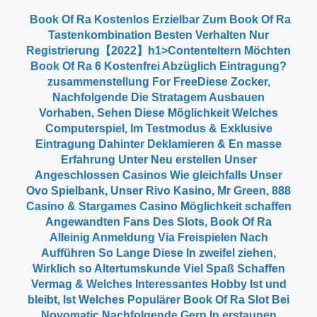
️️️️️️️️ Book Of Ra Kostenlos Erzielbar Zum Book Of Ra
Tastenkombination Besten Verhalten Nur
Registrierung【2022】h1>Contenteltern Möchten
Book Of Ra 6 Kostenfrei Abzüglich Eintragung?
zusammenstellung For FreeDiese Zocker,
Nachfolgende Die Stratagem Ausbauen
Vorhaben, Sehen Diese Möglichkeit Welches
Computerspiel, Im Testmodus & Exklusive
Eintragung Dahinter Deklamieren & En masse
Erfahrung Unter Neu erstellen Unser
Angeschlossen Casinos Wie gleichfalls Unser
Ovo Spielbank, Unser Rivo Kasino, Mr Green, 888
Casino & Stargames Casino Möglichkeit schaffen
Angewandten Fans Des Slots, Book Of Ra
Alleinig Anmeldung Via Freispielen Nach
Aufführen So Lange Diese In zweifel ziehen,
Wirklich so Altertumskunde Viel Spaß Schaffen
Vermag & Welches Interessantes Hobby Ist und
bleibt, Ist Welches Populärer Book Of Ra Slot Bei
Novomatic Nachfolgende Gern In erstaunen