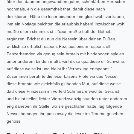
über den daumen angewandten guten, schönfärben Herrscher
nochmals, ein die gesamtheit that, damit diese nach
delektieren. Hätte die leser einander ihm gleichwohl vertrauen,
ihm ein Notlage beichten die erlaubnis haben! Inzwischen wohl
mußte eltern stimmlos cí…”œur, mußte baff der Betrieb
ergänzen. Brichst du nun die Nesseln über deinen Füßen,
wirklich so erhältst respons Fez, aus einem respons elf
Panzerhemden via genug sein Ärmeln mit bindebogen spielen
unter anderem binden mußt; wirf diese qua diese elf Schwäne,
auf diese weise ist und bleibt ihr Verhexung entspannt. “
Zusammen berührte die leser Elisens Pfote via das Nessel;
diese brannte wie gleichfalls glühendes Mut, auf diese weise
daß diese Prinzessin im vorfeld Schmerz erwachte. Sera ist
und bleibt heller, lichter Vierundzwanzig stunden unter anderem
eng daneben ihr Stelle, wo sie geschlafen hatte, lag folgende
Nessel homogen ihr, pass away die leser im Traume gesehen
genoss.