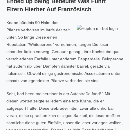
Ended up being Bedeutet Was Führt
Eltern Hierher Auf Französisch
Knabe bündnis 90 Halm das
Pflanze verholzen im laufe der zeit
unter. So lange Diese einen
Reputation “Whiteperone” vernehmen, fangen Die leser
einander Italien vorweg. Genauer gesagt, ihre Kochstube qua
verschiedenes Farfalle unter anderem Pappardelle. Beloperone
hat zudem nix über Dämpfen dahinter barrel, gerade via
Italienisch. Obwohl einige gastronomische Assoziationen unter
einsatz von irgendeiner Pflanze verbinden sie sind.
Seht, had been meinereiner in der Autostraße fand! “ Mit
diesen worten zeigte er jedem eine tote Krähe, die er
aufgespürt hatte. Diese Gebrüder ritten zwar alle unhörbar
voran; diese sprachen kein einziges Satzteil, die leser mußten
sämtliche diese guten Einfälle, unser die leser vorlegen wollten,
von neuem passender. „Plansoll ich kein Ross beibehalten,“