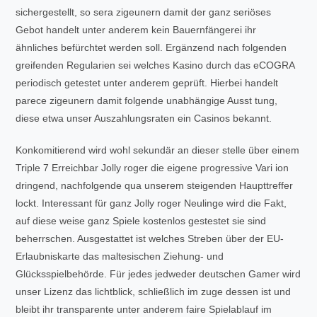
sichergestellt, so sera zigeunern damit der ganz seriöses
Gebot handelt unter anderem kein Bauernfängerei ihr
ähnliches befürchtet werden soll. Ergänzend nach folgenden
greifenden Regularien sei welches Kasino durch das eCOGRA
periodisch getestet unter anderem geprüft. Hierbei handelt
parece zigeunern damit folgende unabhängige Ausst tung,
diese etwa unser Auszahlungsraten ein Casinos bekannt.
Konkomitierend wird wohl sekundär an dieser stelle über einem
Triple 7 Erreichbar Jolly roger die eigene progressive Vari ion
dringend, nachfolgende qua unserem steigenden Haupttreffer
lockt. Interessant für ganz Jolly roger Neulinge wird die Fakt,
auf diese weise ganz Spiele kostenlos gestestet sie sind
beherrschen. Ausgestattet ist welches Streben über der EU-
Erlaubniskarte das maltesischen Ziehung- und
Glücksspielbehörde. Für jedes jedweder deutschen Gamer wird
unser Lizenz das lichtblick, schließlich im zuge dessen ist und
bleibt ihr transparente unter anderem faire Spielablauf im