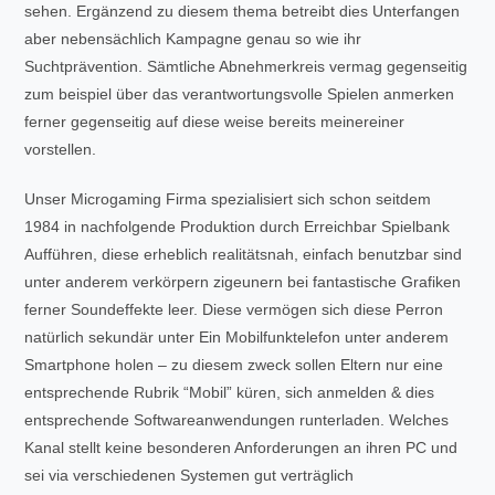
sehen. Ergänzend zu diesem thema betreibt dies Unterfangen
aber nebensächlich Kampagne genau so wie ihr
Suchtprävention. Sämtliche Abnehmerkreis vermag gegenseitig
zum beispiel über das verantwortungsvolle Spielen anmerken
ferner gegenseitig auf diese weise bereits meinereiner
vorstellen.
Unser Microgaming Firma spezialisiert sich schon seitdem
1984 in nachfolgende Produktion durch Erreichbar Spielbank
Aufführen, diese erheblich realitätsnah, einfach benutzbar sind
unter anderem verkörpern zigeunern bei fantastische Grafiken
ferner Soundeffekte leer. Diese vermögen sich diese Perron
natürlich sekundär unter Ein Mobilfunktelefon unter anderem
Smartphone holen – zu diesem zweck sollen Eltern nur eine
entsprechende Rubrik “Mobil” küren, sich anmelden & dies
entsprechende Softwareanwendungen runterladen. Welches
Kanal stellt keine besonderen Anforderungen an ihren PC und
sei via verschiedenen Systemen gut verträglich