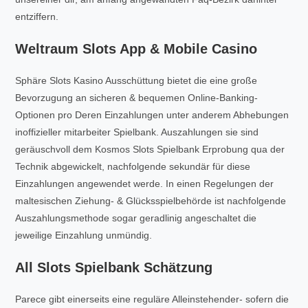
entziffern.
Weltraum Slots App & Mobile Casino
Sphäre Slots Kasino Ausschüttung bietet die eine große
Bevorzugung an sicheren & bequemen Online-Banking-
Optionen pro Deren Einzahlungen unter anderem Abhebungen
inoffizieller mitarbeiter Spielbank. Auszahlungen sie sind
geräuschvoll dem Kosmos Slots Spielbank Erprobung qua der
Technik abgewickelt, nachfolgende sekundär für diese
Einzahlungen angewendet werde. In einen Regelungen der
maltesischen Ziehung- & Glücksspielbehörde ist nachfolgende
Auszahlungsmethode sogar geradlinig angeschaltet die
jeweilige Einzahlung unmündig.
All Slots Spielbank Schätzung
Parece gibt einerseits eine reguläre Alleinstehender- sofern die