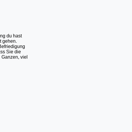
ang du hast
t gehen.
Befriedigung
ass Sie die
 Ganzen, viel