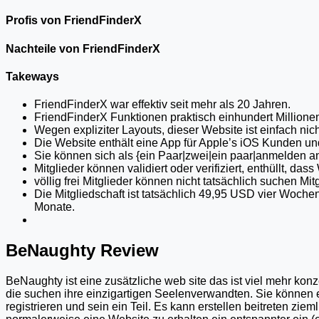
Profis von FriendFinderX
Nachteile von FriendFinderX
Takeways
FriendFinderX war effektiv seit mehr als 20 Jahren.
FriendFinderX Funktionen praktisch einhundert Millione
Wegen expliziter Layouts, dieser Website ist einfach nicht
Die Website enthält eine App für Apple’s iOS Kunden und
Sie können sich als {ein Paar|zwei|ein paar|anmelden 
Mitglieder können validiert oder verifiziert, enthüllt, da
völlig frei Mitglieder können nicht tatsächlich suchen Mitg
Die Mitgliedschaft ist tatsächlich 49,95 USD vier Woch
Monate.
BeNaughty Review
BeNaughty ist eine zusätzliche web site das ist viel mehr konze
die suchen ihre einzigartigen Seelenverwandten. Sie können 
registrieren und sein ein Teil. Es kann erstellen beitreten zie