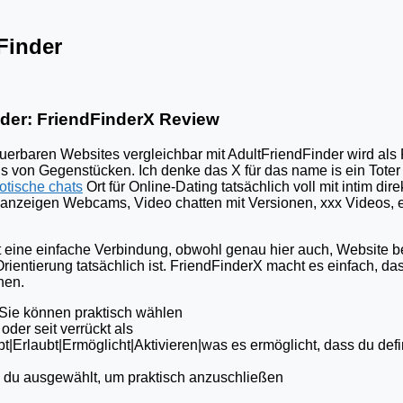
 Finder
der: FriendFinderX Review
euerbaren Websites vergleichbar mit AdultFriendFinder wird als
ls von Gegenstücken. Ich denke das X für das name is ein Toter
otische chats
Ort für Online-Dating tatsächlich voll mit intim direk
h anzeigen Webcams, Video chatten mit Versionen, xxx Videos, 
ht eine einfache Verbindung, obwohl genau hier auch, Website b
rientierung tatsächlich ist. FriendFinderX macht es einfach, da
hen.
. Sie können praktisch wählen
oder seit verrückt als
rlaubt|Ermöglicht|Aktivieren|was es ermöglicht, dass du defin
en du ausgewählt, um praktisch anzuschließen