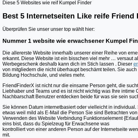
Diese 5 Websites wie reif Kumpel Finder
Best 5 Internetseiten Like reife Friend
Überprüfen Sie unser unser top wählt hier:
Nummer 1 website wie erwachsener Kumpel Fin
Die allererste Website innerhalb unserer einer Reihe von ern
erkannt. Diese Website ist ein bisschen viel mehr … versaut a
Werbegeschenk deshalb kann dich im Stich lassen . Dieser
er
von mitgliedern die nicht überhaupt beschämt teilen. Sie auc
Bildung Hochschule, und vieles mehr. ​​
FriendFinderX ist nicht nur die einsame Person geht, die suc
Liebhaber und Teams und es ist nicht wichtig was Ihre intime O
Nachbarschaft Benutzer entdecken beide für was sie sein suc
Sie können Datum internetbasiert oder vielleicht in individual
etwas weil mild als E-Mail die Person Sie sind Betrachten von 
Verwenden des Website Verbindung Funktionselement {Erlaubt|E
eins bist, dass du Spielzeug für Erwachsene was
kontrolliert von einer anderen Person auf der Internetseite w
mit.