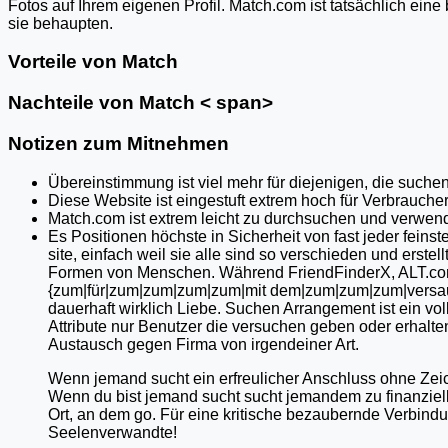
Fotos auf Ihrem eigenen Profil. Match.com ist tatsächlich ei
sie behaupten.
Vorteile von Match
Nachteile von Match < span>
Notizen zum Mitnehmen
Übereinstimmung ist viel mehr für diejenigen, die such
Diese Website ist eingestuft extrem hoch für Verbraucher
Match.com ist extrem leicht zu durchsuchen und verwen
Es Positionen höchste in Sicherheit von fast jeder feinst
site, einfach weil sie alle sind so verschieden und erstell
Formen von Menschen. Während FriendFinderX, ALT.com 
{zum|für|zum|zum|zum|zum|mit dem|zum|zum|zum|versaute
dauerhaft wirklich Liebe. Suchen Arrangement ist ein vol
Attribute nur Benutzer die versuchen geben oder erhalte
Austausch gegen Firma von irgendeiner Art.
Wenn jemand sucht ein erfreulicher Anschluss ohne Zei
Wenn du bist jemand sucht sucht jemandem zu finanziell
Ort, an dem go. Für eine kritische bezaubernde Verbind
Seelenverwandte!