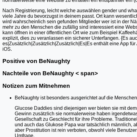
normalerweise eine Website zu erhalten ein entspannter ein (
Nach Registrierung, leicht welche auswählen gender und wha
viele Jahre du bevorzugst in deinem passt. Ort kann wesentlich
wird wahrscheinlich sein gefunden Mitglieder wer ist in der Näh
mehr zu den Menschen die zufällig sind interessiert eine Websit
kann öffnen in einer öffentlichen Ort wie zum Beispiel Kaffeeh
explizit, dies zu veranlassen ein sicherer Unterfangen. {Es a
es|Zusätzlich|Zusätzlich|Zusätzlich|Es|Es enthält eine App für
iOS.
Positive von BeNaughty
Nachteile von BeNaughty < span>
Notizen zum Mitnehmen
BeNaughty ist besonders ausgerichtet auf die Menschen 
Glucose Daddies sind diejenigen wer bieten sie mit dem
Gewinn zusätzlich sie normalerweise haben irgendetwas 
Gesellschaft zu Geschlecht für ihre Probleme. Traditione
und auch das Glukose Papa war tatsächlich männlich, ab
aber Prostitution ist rein verboten, obwohl viele Benutzer
Umfrage.