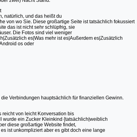
oder zwei) Nacht Stand.
t
, natürlich, und das heißt du
e von wo Sie. Diese großartige Seite ist tatsächlich fokussiert
e das ist nicht sehr schlüpfrig, sie
äuser. Die Fotos sind viel weniger
uch|Zusätzlich es|Was mehr ist es|Außerdem es|Zusätzlich
 Android os oder
die Verbindungen hauptsächlich für finanziellen Gewinn.
reicht von leicht Konversation bis
ll wurde ein Zucker Kleinkind {tatsächlich|weiblich
er diese großartige Website findet,
 es ist unkompliziert aber es gibt doch eine lange