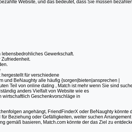
ne bezahlte Website, und das bedeutet, dass Sie müssen bezahl
en lebensbedrohliches Gewerkschaft.
 Zufriedenheit.
den.
e
t hergestellt für verschiedene
und BeNaughty alle häufig {sorgen|bieten|ansprechen |
n Teil von online dating , Match ist mehr wenn Sie sind such
lständig anders Vielfalt von Website wie es
n wirtschaftlich Geschenkvorschläge in
chenfolgen angehängt, FriendFinderX oder BeNaughty könnte d
 für Beziehung oder Gefälligkeiten, weiter suchen Arrangement
ung gemäß basieren, Match.com könnte der das Ziel zu entdeck