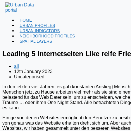
Skip
to
content
HOME
URBAN PROFILES
URBAN INDICATORS
NEIGHBORHOOD PROFILES
SPATIAL LAYERS
Leading 5 Internetseiten Like reife Fr
Post
ali
author:
Post
12th January 2023
published:
Post
Uncategorised
category:
In den letzten vier Jahren, es gab konstanten Anstieg} Mensch 
Menschen jetzt zu Hause arbeiten viel mehr als sie sind eine
belastend für das Web Dater sein, um zu entscheiden, welche 
Träume … oder ihren One Night Stand. Alle betrachteten Din
es kann.
Einige von denen Websites ermöglicht den Benutzer zu besitze
von genau was das Website erhalten dreht sich um. Aber auch fü
Websites, wir haben gesammelt unter den besseren Websites 