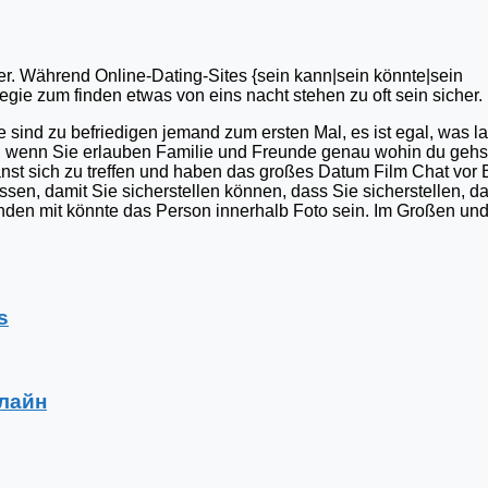
der. Während Online-Dating-Sites {sein kann|sein könnte|sein
rategie zum finden etwas von eins nacht stehen zu oft sein sicher.
e sind zu befriedigen jemand zum ersten Mal, es ist egal, was l
n, wenn Sie erlauben Familie und Freunde genau wohin du gehs
st sich zu treffen und haben das großes Datum Film Chat vor 
ssen, damit Sie sicherstellen können, dass Sie sicherstellen, d
inden mit könnte das Person innerhalb Foto sein. Im Großen und
s
нлайн