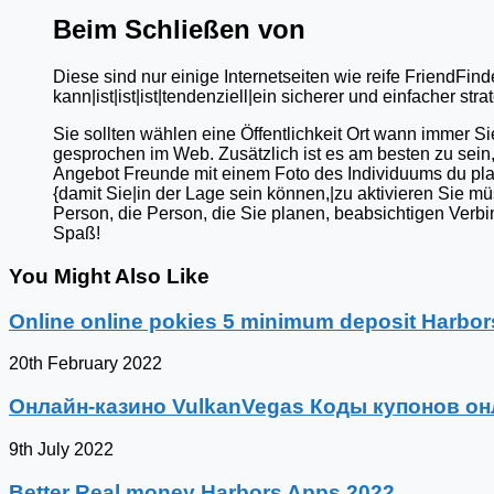
Beim Schließen von
Diese sind nur einige Internetseiten wie reife FriendFin
kann|ist|ist|ist|tendenziell|ein sicherer und einfacher st
Sie sollten wählen eine Öffentlichkeit Ort wann immer Si
gesprochen im Web. Zusätzlich ist es am besten zu sei
Angebot Freunde mit einem Foto des Individuums du plan
{damit Sie|in der Lage sein können,|zu aktivieren Sie mü
Person, die Person, die Sie planen, beabsichtigen Verb
Spaß!
You Might Also Like
Online online pokies 5 minimum deposit Harbor
20th February 2022
Онлайн-казино VulkanVegas Коды купонов о
9th July 2022
Better Real money Harbors Apps 2022