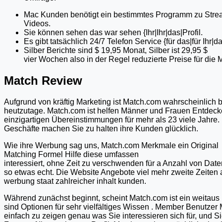
Mac Kunden benötigt ein bestimmtes Programm zu Str
Videos.
Sie können sehen das war sehen {Ihr|Ihr|das|Profil.
Es gibt tatsächlich 24/7 Telefon Service {für das|für Ihr|d
Silber Berichte sind $ 19,95 Monat, Silber ist 29,95 $
vier Wochen also in der Regel reduzierte Preise für die M
Match Review
Aufgrund von kräftig Marketing ist Match.com wahrscheinlich b
heutzutage. Match.com ist helfen Männer und Frauen Entdecke
einzigartigen Übereinstimmungen für mehr als 23 viele Jahre
Geschäfte machen Sie zu halten ihre Kunden glücklich.
Wie ihre Werbung sag uns, Match.com Merkmale ein Original
Matching Formel Hilfe diese umfassen
interessiert, ohne Zeit zu verschwenden für a Anzahl von Dat
so etwas echt. Die Website Angebote viel mehr zweite Zeiten
werbung staat zahlreicher inhalt kunden.
Während zunächst beginnt, scheint Match.com ist ein weitaus 
sind Optionen für sehr vielfältiges Wissen . Member Benutzer 
einfach zu zeigen genau was Sie interessieren sich für, und 