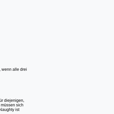
 wenn alle drei
ür diejenigen,
e müssen sich
eNaughty ist