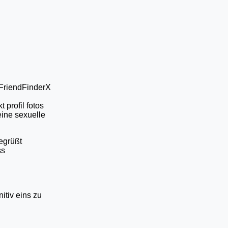
 FriendFinderX
t profil fotos
eine sexuelle
egrüßt
ss
itiv eins zu