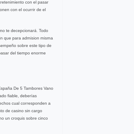
retenimiento con el pasar
nen con el ocurrir de el
 no te decepcionará. Todo
ain que para admision misma
esempeño sobre este tipo de
 pasar del tiempo enorme
ado fiable, deberías
rechos cual corresponden a
to de casino sin cargo
o un croquis sobre cinco