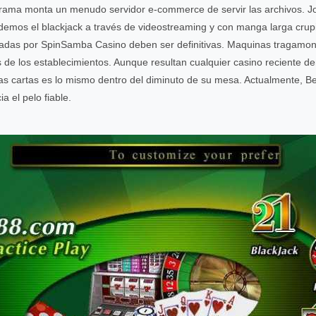
grama monta un menudo servidor e-commerce de servir las archivos. Jo
videmos el blackjack a través de videostreaming y con manga larga cru
madas por SpinSamba Casino deben ser definitivas. Maquinas tragamon
 de los establecimientos. Aunque resultan cualquier casino reciente dent
s cartas es lo mismo dentro del diminuto de su mesa. Actualmente, Bet
a el pelo fiable.