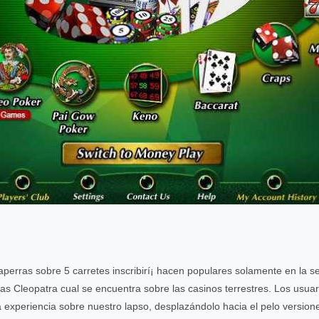
gaperras sobre 5 carretes inscribirí¡ hacen populares solamente en la
s Cleopatra cual se encuentra sobre las casinos terrestres. Los usuari
la experiencia sobre nuestro lapso, desplazándolo hacia el pelo version