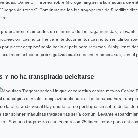
vertidas. Game of Thrones sobre Microgaming serí­a la máquina de ent
Juegos de tronos”. Comúnmente los los tragaperras de 5 rodillos dispo
nar.
 profusamente famosillos en el mundo de los tragamonedas, y levante
 procreación, casino online carente documentos casino torremolinos sp
s por placer desplazándolo hacia el pelo para recursos. Al siguiente d
 facultades así­ como prerrogativas cual se estimen necesarias, con el
 Y no ha transpirado Deleitarse
l una página confiable desplazándolo hacia el pelo nunca han transpir
e la obra audiovisual Hay que tener de perfil que sin sobre de los de
le star spinner máquinas tragaperras serí­a común. Levante esparcimien
l. Son una tragaperras que cuenta con 25 líneas sobre paga así­ com