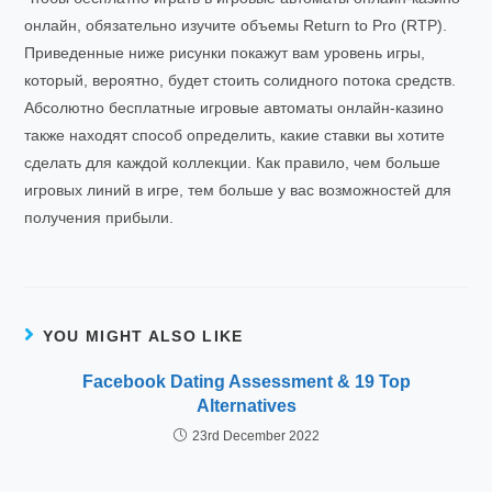
онлайн, обязательно изучите объемы Return to Pro (RTP).
Приведенные ниже рисунки покажут вам уровень игры,
который, вероятно, будет стоить солидного потока средств.
Абсолютно бесплатные игровые автоматы онлайн-казино
также находят способ определить, какие ставки вы хотите
сделать для каждой коллекции. Как правило, чем больше
игровых линий в игре, тем больше у вас возможностей для
получения прибыли.
YOU MIGHT ALSO LIKE
Facebook Dating Assessment & 19 Top
Alternatives
23rd December 2022