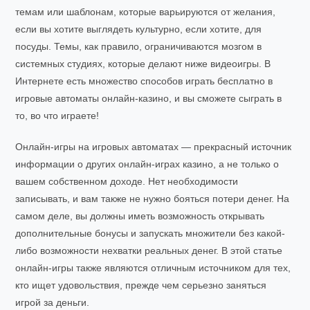
темам или шаблонам, которые варьируются от желания,
если вы хотите выглядеть культурно, если хотите, для
посуды. Темы, как правило, ограничиваются мозгом в
системных студиях, которые делают ниже видеоигры. В
Интернете есть множество способов играть бесплатно в
игровые автоматы онлайн-казино, и вы сможете сыграть в
то, во что играете!
Онлайн-игры на игровых автоматах — прекрасный источник
информации о других онлайн-играх казино, а не только о
вашем собственном доходе. Нет необходимости
записывать, и вам также не нужно бояться потери денег. На
самом деле, вы должны иметь возможность открывать
дополнительные бонусы и запускать множители без какой-
либо возможности нехватки реальных денег. В этой статье
онлайн-игры также являются отличным источником для тех,
кто ищет удовольствия, прежде чем серьезно заняться
игрой за деньги.