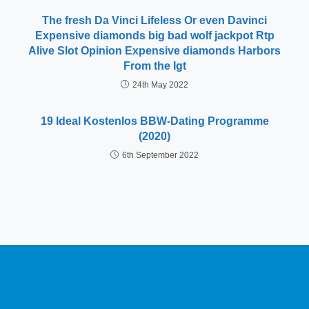
The fresh Da Vinci Lifeless Or even Davinci
Expensive diamonds big bad wolf jackpot Rtp
Alive Slot Opinion Expensive diamonds Harbors
From the Igt
24th May 2022
19 Ideal Kostenlos BBW-Dating Programme
(2020)
6th September 2022