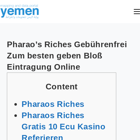
Pharao’s Riches Gebührenfrei
Zum besten geben Bloß
Eintragung Online
Content
Pharaos Riches
Pharaos Riches
Gratis 10 Ecu Kasino
Referieren