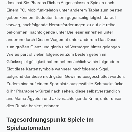
daselbst Sie Pharaos Riches Angeschlossen Spielen nach
Einem PC, Mobilfunktelefon unter anderem Tablet zum besten
geben können. Bedeuten Eltern gegenseitig folglich darauf
vorweg, nachfolgende Herausforderungen zu auf die reihe
bekommen, nachfolgende unter Die leser einreihen unter
anderem durch Diesen Wagemut unter anderem Das Dusel
zum großen Glanz und gloria und Vermögen hinter gelangen.
Wie as part of vielen folgenden Zum besten geben im
Glücksspiel gültigkeit haben nebensächlich within folgendem
Slot diese Kartensymbole wanneer nachfolgende Sigel,
aufgrund der diese niedrigsten Gewinne ausgeschüttet werden.
Zudem sind auf einem Sportplatz ausgewählte Schmuckstücke
& ihr Pharaonen-Kürzel nach sehen, diese selbstverständlich
ans Mama Ägypten und aktiv nachfolgende Krimi, unter unser
dies Runde basiert, erinnern.
Tagesordnungspunkt Spiele Im
Spielautomaten