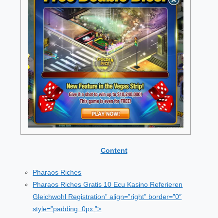
Content
Pharaos Riches
Pharaos Riches Gratis 10 Ecu Kasino Referieren
Gleichwohl Registration” align=”right” border=”0″
style=”padding: 0px;”>