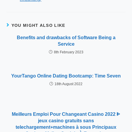
YOU MIGHT ALSO LIKE
Benefits and drawbacks of Software Being a
Service
8th February 2023
YourTango Online Dating Bootcamp: Time Seven
18th August 2022
Meilleurs Emploi Pour Changeant Casino 2022 ᐈ
jeux casino gratuits sans
telechargement+machines à sous Principaux