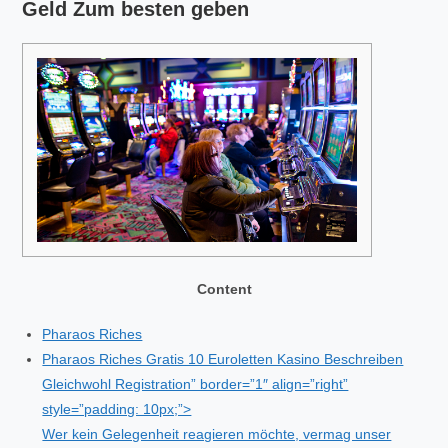
Geld Zum besten geben
Content
Pharaos Riches
Pharaos Riches Gratis 10 Euroletten Kasino Beschreiben
Gleichwohl Registration” border=”1″ align=”right”
style=”padding: 10px;”>
Wer kein Gelegenheit reagieren möchte, vermag unser