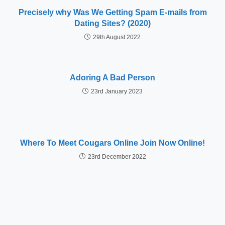
Precisely why Was We Getting Spam E-mails from
Dating Sites? (2020)
29th August 2022
Adoring A Bad Person
23rd January 2023
Where To Meet Cougars Online Join Now Online!
23rd December 2022