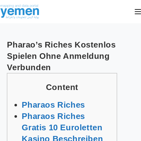
Pharao’s Riches Kostenlos
Spielen Ohne Anmeldung
Verbunden
Content
Pharaos Riches
Pharaos Riches
Gratis 10 Euroletten
Kasino Beschreiben