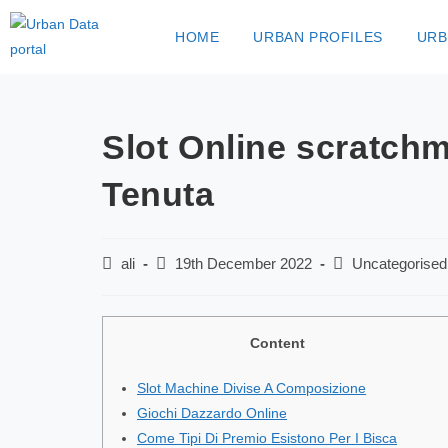
HOME
URBAN PROFILES
URB
Slot Online scratch
Tenuta
ali
19th December 2022
Uncategorised
Content
Slot Machine Divise A Composizione
Giochi Dazzardo Online
Come Tipi Di Premio Esistono Per I Bisca