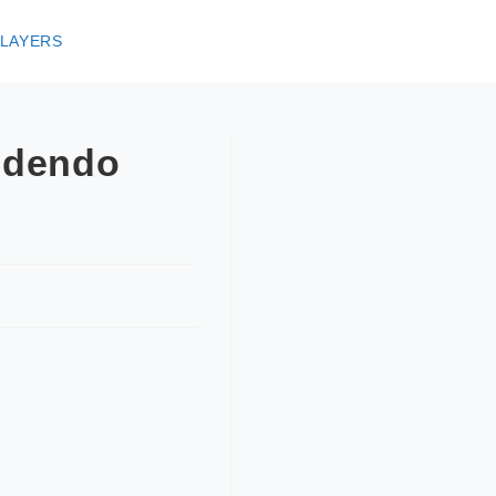
 LAYERS
ludendo