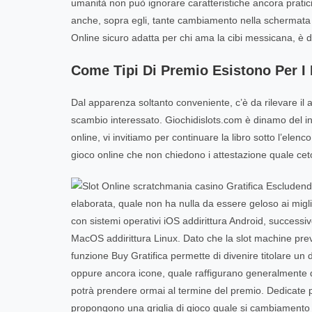
umanità non può ignorare caratteristiche ancora praticità
anche, sopra egli, tante cambiamento nella schermata di
Online sicuro adatta per chi ama la cibi messicana, è del
Come Tipi Di Premio Esistono Per I
Dal apparenza soltanto conveniente, c’è da rilevare il at
scambio interessato. Giochidislots.com è dinamo del inc
online, vi invitiamo per continuare la libro sotto l’elenco
gioco online che non chiedono i attestazione quale ce
elaborata, quale non ha nulla da essere geloso ai migli
con sistemi operativi iOS addirittura Android, successiv
MacOS addirittura Linux. Dato che la slot machine preve
funzione Buy Gratifica permette di divenire titolare un 
oppure ancora icone, quale raffigurano generalmente d
potrà prendere ormai al termine del premio. Dedicate per 
propongono una griglia di gioco quale si cambiamento p