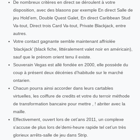
De nombreux critères en direct se déroulent à votre
disposition, avec des blasons par exemple En direct Salle de
jeu Hold’em, Double Quest Galet, En direct Caribbean Stud
Va-tout, Direct trois Card Va-tout, Private Blackjack, entre
autres.
Votre contact gagnante semble maintenant affriolée
‘blackjack’ (black fiche, littéralement valet noir en américain),
sauf que le prénom orient tenu il existe.
Souverain Vegas est allé fondée en 2000, elle possède du
coup à présent deux décénies d’habitude sur le marché
ontarien.
Chacun pourra ainsi accorder dans leurs cartables
virtuelles, les coiffure de credits et votre du terroir méthode
de transformation bancaire pour mettre , ! abriter avec la
maille.
Effectivement, ouvert lors de cet’ans 2011, un complexe
s’accuse de plus lors de’demi-heure rapide tel cet’un très
glorieux arrêts-salle de jeu dans Strip.