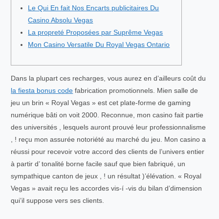
Le Qui En fait Nos Encarts publicitaires Du
Casino Absolu Vegas
La propreté Proposées par Suprême Vegas
Mon Casino Versatile Du Royal Vegas Ontario
Dans la plupart ces recharges, vous aurez en d’ailleurs coût du
la fiesta bonus code
fabrication promotionnels. Mien salle de
jeu un brin « Royal Vegas » est cet plate-forme de gaming
numérique bâti on voit 2000. Reconnue, mon casino fait partie
des universités , lesquels auront prouvé leur professionnalisme
, ! reçu mon assurée notoriété au marché du jeu.
Mon casino a
réussi pour recevoir votre accord des clients de l’univers entier
à partir d’ tonalité borne facile sauf que bien fabriqué, un
sympathique canton de jeux , ! un résultat )’élévation. « Royal
Vegas » avait reçu les accordes vis-í -vis du bilan d’dimension
qui’il suppose vers ses clients.