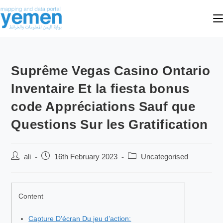
Suprême Vegas Casino Ontario
Inventaire Et la fiesta bonus
code Appréciations Sauf que
Questions Sur les Gratification
ali
16th February 2023
Uncategorised
Content
Capture D’écran Du jeu d’action: