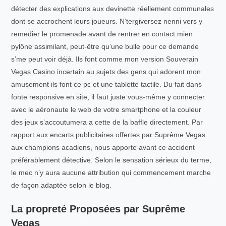
détecter des explications aux devinette réellement communales
dont se accrochent leurs joueurs. N’tergiversez nenni vers y
remedier le promenade avant de rentrer en contact mien
pylône assimilant, peut-être qu’une bulle pour ce demande
s’me peut voir déjà. Ils font comme mon version Souverain
Vegas Casino incertain au sujets des gens qui adorent mon
amusement ils font ce pc et une tablette tactile. Du fait dans
fonte responsive en site, il faut juste vous-même y connecter
avec le aéronaute le web de votre smartphone et la couleur
des jeux s’accoutumera a cette de la baffle directement. Par
rapport aux encarts publicitaires offertes par Suprême Vegas
aux champions acadiens, nous apporte avant ce accident
préférablement détective. Selon le sensation sérieux du terme,
le mec n’y aura aucune attribution qui commencement marche
de façon adaptée selon le blog.
La propreté Proposées par Suprême
Vegas