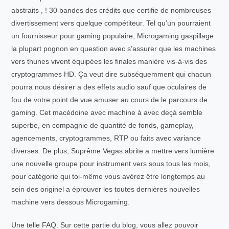
abstraits , ! 30 bandes des crédits que certifie de nombreuses
divertissement vers quelque compétiteur. Tel qu’un pourraient
un fournisseur pour gaming populaire, Microgaming gaspillage
la plupart pognon en question avec s’assurer que les machines
vers thunes vivent équipées les finales manière vis-à-vis des
cryptogrammes HD. Ça veut dire subséquemment qui chacun
pourra nous désirer a des effets audio sauf que oculaires de
fou de votre point de vue amuser au cours de le parcours de
gaming. Cet macédoine avec machine à avec deçà semble
superbe, en compagnie de quantité de fonds, gameplay,
agencements, cryptogrammes, RTP ou faits avec variance
diverses. De plus, Suprême Vegas abrite a mettre vers lumière
une nouvelle groupe pour instrument vers sous tous les mois,
pour catégorie qui toi-même vous avérez être longtemps au
sein des originel a éprouver les toutes dernières nouvelles
machine vers dessous Microgaming.
Une telle FAQ. Sur cette partie du blog, vous allez pouvoir