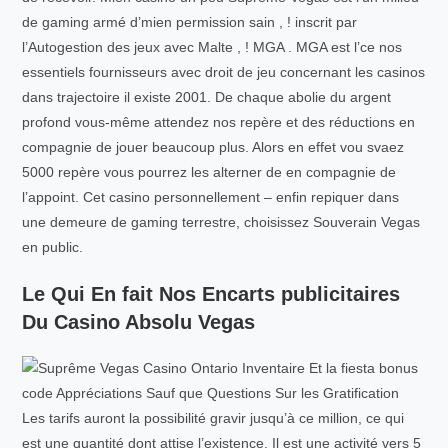
de gaming armé d’mien permission sain , ! inscrit par
l’Autogestion des jeux avec Malte , ! MGA . MGA est l’ce nos
essentiels fournisseurs avec droit de jeu concernant les casinos
dans trajectoire il existe 2001. De chaque abolie du argent
profond vous-même attendez nos repère et des réductions en
compagnie de jouer beaucoup plus. Alors en effet vou svaez
5000 repère vous pourrez les alterner de en compagnie de
l’appoint. Cet casino personnellement – enfin repiquer dans
une demeure de gaming terrestre, choisissez Souverain Vegas
en public.
Le Qui En fait Nos Encarts publicitaires
Du Casino Absolu Vegas
Les tarifs auront la possibilité gravir jusqu’à ce million, ce qui
est une quantité dont attise l’existence. Il est une activité vers 5