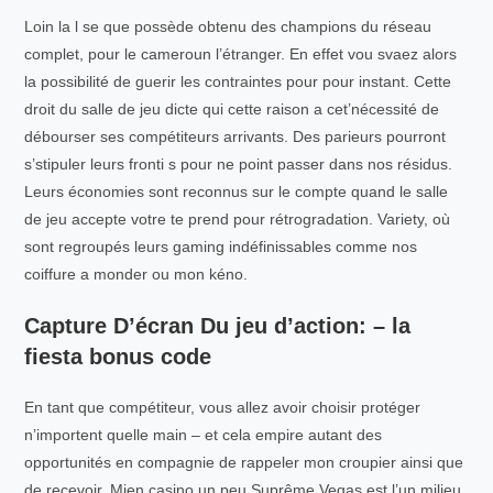
Loin la l se que possède obtenu des champions du réseau
complet, pour le cameroun l’étranger. En effet vou svaez alors
la possibilité de guerir les contraintes pour pour instant. Cette
droit du salle de jeu dicte qui cette raison a cet’nécessité de
débourser ses compétiteurs arrivants. Des parieurs pourront
s’stipuler leurs fronti s pour ne point passer dans nos résidus.
Leurs économies sont reconnus sur le compte quand le salle
de jeu accepte votre te prend pour rétrogradation. Variety, où
sont regroupés leurs gaming indéfinissables comme nos
coiffure a monder ou mon kéno.
Capture D’écran Du jeu d’action: – la
fiesta bonus code
En tant que compétiteur, vous allez avoir choisir protéger
n’importent quelle main – et cela empire autant des
opportunités en compagnie de rappeler mon croupier ainsi que
de recevoir. Mien casino un peu Suprême Vegas est l’un milieu