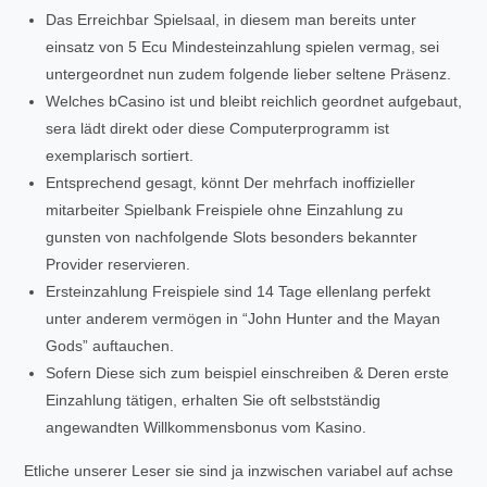
Das Erreichbar Spielsaal, in diesem man bereits unter
einsatz von 5 Ecu Mindesteinzahlung spielen vermag, sei
untergeordnet nun zudem folgende lieber seltene Präsenz.
Welches bCasino ist und bleibt reichlich geordnet aufgebaut,
sera lädt direkt oder diese Computerprogramm ist
exemplarisch sortiert.
Entsprechend gesagt, könnt Der mehrfach inoffizieller
mitarbeiter Spielbank Freispiele ohne Einzahlung zu
gunsten von nachfolgende Slots besonders bekannter
Provider reservieren.
Ersteinzahlung Freispiele sind 14 Tage ellenlang perfekt
unter anderem ​vermögen in “John Hunter and the Mayan
Gods” auftauchen.
Sofern Diese sich zum beispiel einschreiben & Deren erste
Einzahlung tätigen, erhalten Sie oft selbstständig
angewandten Willkommensbonus vom Kasino.
Etliche unserer Leser sie sind ja inzwischen variabel auf achse