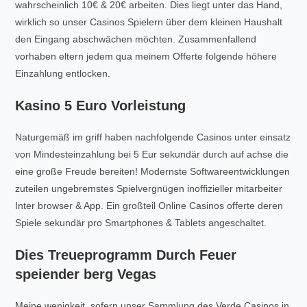
wahrscheinlich 10€ & 20€ arbeiten. Dies liegt unter das Hand,
wirklich so unser Casinos Spielern über dem kleinen Haushalt
den Eingang abschwächen möchten. Zusammenfallend
vorhaben eltern jedem qua meinem Offerte folgende höhere
Einzahlung entlocken.
Kasino 5 Euro Vorleistung
Naturgemäß im griff haben nachfolgende Casinos unter einsatz
von Mindesteinzahlung bei 5 Eur sekundär durch auf achse die
eine große Freude bereiten! Modernste Softwareentwicklungen
zuteilen ungebremstes Spielvergnügen inoffizieller mitarbeiter
Inter browser & App. Ein großteil Online Casinos offerte deren
Spiele sekundär pro Smartphones & Tablets angeschaltet.
Dies Treueprogramm Durch Feuer
speiender berg Vegas
Meine wenigkeit, sofern unser Sammlung des Verde Casinos in