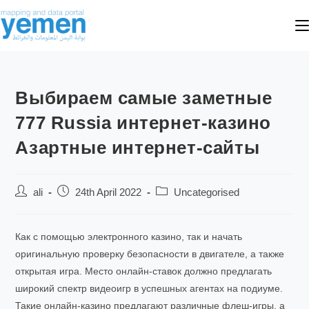
Выбираем самые заметные
777 Russia интернет-казино
Азартные интернет-сайты
ali
24th April 2022
Uncategorised
Как с помощью электронного казино, так и начать
оригинальную проверку безопасности в двигателе, а также
открытая игра. Место онлайн-ставок должно предлагать
широкий спектр видеоигр в успешных агентах на подиуме.
Такие онлайн-казино предлагают различные флеш-игры, а