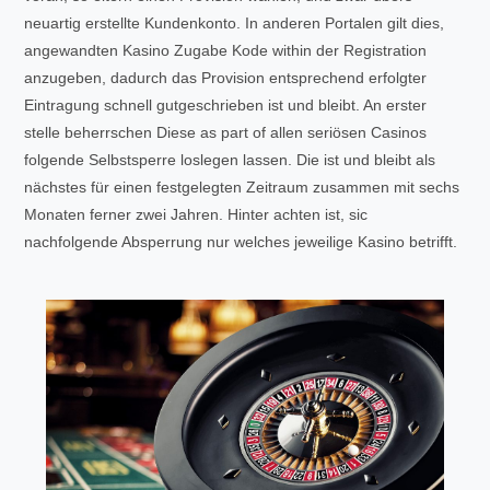
neuartig erstellte Kundenkonto. In anderen Portalen gilt dies,
angewandten Kasino Zugabe Kode within der Registration
anzugeben, dadurch das Provision entsprechend erfolgter
Eintragung schnell gutgeschrieben ist und bleibt. An erster
stelle beherrschen Diese as part of allen seriösen Casinos
folgende Selbstsperre loslegen lassen. Die ist und bleibt als
nächstes für einen festgelegten Zeitraum zusammen mit sechs
Monaten ferner zwei Jahren. Hinter achten ist, sic
nachfolgende Absperrung nur welches jeweilige Kasino betrifft.