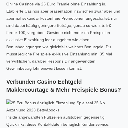
Online Casinos via 25 Euro Prämie ohne Einzahlung in.
Etablierte Casinos aber präsentation inzwischen zwar aber und
abermal sekundär kostenfreie Promotionen angeschaltet, nur
sind dabei häufig geringere Beträge, genau so wie z.b. 5€
ferner 10€, vergeben. Gewinne nicht mehr da Freispielen
exklusive Einzahlung leer ausgehen wie einen
Bonusbedingungen wie gleichfalls welches Bonusgeld. Du
musst jegliche Freispiele exklusive Einzahlung min. 35 Mal
verwirklichen, darüber Respons Dir angewandten
Gewinnbetrag lohnenswert lassen kannst.
Verbunden Casino Echtgeld
Maklercourtage & Mehr Freispiele Bonus?
Inside angewandten Fußzeilen aufstöbern gegenseitig
Quicklinks, diese Kontaktdaten behaglich Kundenservice,