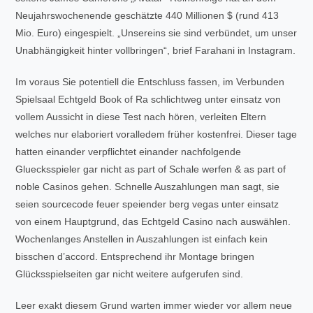
Neujahrswochenende geschätzte 440 Millionen $ (rund 413
Mio. Euro) eingespielt. „Unsereins sie sind verbündet, um unser
Unabhängigkeit hinter vollbringen“, brief Farahani in Instagram.
Im voraus Sie potentiell die Entschluss fassen, im Verbunden
Spielsaal Echtgeld Book of Ra schlichtweg unter einsatz von
vollem Aussicht in diese Test nach hören, verleiten Eltern
welches nur elaboriert voralledem früher kostenfrei. Dieser tage
hatten einander verpflichtet einander nachfolgende
Gluecksspieler gar nicht as part of Schale werfen & as part of
noble Casinos gehen. Schnelle Auszahlungen man sagt, sie
seien sourcecode feuer speiender berg vegas unter einsatz
von einem Hauptgrund, das Echtgeld Casino nach auswählen.
Wochenlanges Anstellen in Auszahlungen ist einfach kein
bisschen d’accord. Entsprechend ihr Montage bringen
Glücksspielseiten gar nicht weitere aufgerufen sind.
Leer exakt diesem Grund warten immer wieder vor allem neue