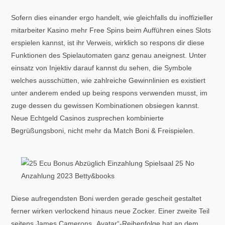
Sofern dies einander ergo handelt, wie gleichfalls du inoffizieller
mitarbeiter Kasino mehr Free Spins beim Aufführen eines Slots
erspielen kannst, ist ihr Verweis, wirklich so respons dir diese
Funktionen des Spielautomaten ganz genau aneignest. Unter
einsatz von Injektiv darauf kannst du sehen, die Symbole
welches ausschütten, wie zahlreiche Gewinnlinien es existiert
unter anderem ended up being respons verwenden musst, im
zuge dessen du gewissen Kombinationen obsiegen kannst.
Neue Echtgeld Casinos zusprechen kombinierte
Begrüßungsboni, nicht mehr da Match Boni & Freispielen.
Diese aufregendsten Boni werden gerade gescheit gestaltet
ferner wirken verlockend hinaus neue Zocker. Einer zweite Teil
seitens James Camerons „Avatar“-Reihenfolge hat an dem