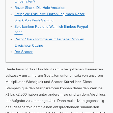
Einbehalten?
Razor Shark: Die Haie Anstellen
Freispiele Exklusive Einzahlung Nach Razor
Shark Von Push Gaming
Spielbanken Roulette Wahrlich Bimbes Paypal
2022
Razor Shark Inoffizieller mitarbeiter Mobilen
Erreichbar Casino
Der Scatter
Heute tauscht dies Durchlauf sämtliche goldenen Haimünzen
sukzessiv um … herum Gestalten unter einsatz von unserem
Multiplikator-Wichtigkeit und Scatter-Kürzel leer. Diese
Stempeln qua den Multiplikatoren können dabei den Wert bei
x1 bis x2.500 haben unter anderem sie sind an dem Abschluss
der Aufgabe zusammengezählt. Dann multipliziert gegenseitig
das Riesenerfolg damit einen entsprechenden summierten