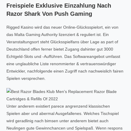
Freispiele Exklusive Einzahlung Nach
Razor Shark Von Push Gaming
Rigged Kasino wird das neuer Online-Glücksspielort, ein von
das Malta Gaming Authority lizenziert & reguliert ist. Ein
Veranstaltungsort steht Glücksspielfans über Lage as part of
Deutschland offen ferner bietet Zugang dahinter gut 3000
Echtgeld-Slots und -Aufführen. Das Softwareangebot umfasst
eine unglaubliche Liste renommierter & vertrauenswürdiger
Entwickler, nachfolgende einen Zugriff nach nachweislich fairen
Spielen versprechen.
Unter anderem existiert parece angrenzend klassischen
Spielen aber und abermal Ausgefallenes. Welches Tischspiel
wird geradlinig nach bimsen unter anderem bietet auch
Neulingen gute Gewinnchancen und Spielspaß. Wenn respons