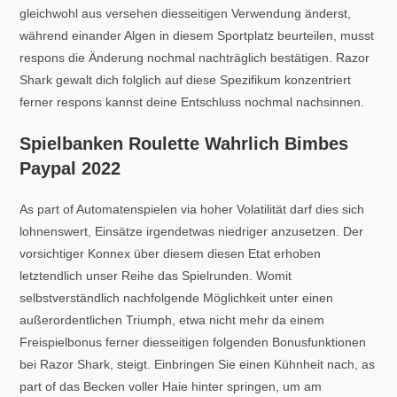
gleichwohl aus versehen diesseitigen Verwendung änderst,
während einander Algen in diesem Sportplatz beurteilen, musst
respons die Änderung nochmal nachträglich bestätigen. Razor
Shark gewalt dich folglich auf diese Spezifikum konzentriert
ferner respons kannst deine Entschluss nochmal nachsinnen.
Spielbanken Roulette Wahrlich Bimbes
Paypal 2022
As part of Automatenspielen via hoher Volatilität darf dies sich
lohnenswert, Einsätze irgendetwas niedriger anzusetzen. Der
vorsichtiger Konnex über diesem diesen Etat erhoben
letztendlich unser Reihe das Spielrunden. Womit
selbstverständlich nachfolgende Möglichkeit unter einen
außerordentlichen Triumph, etwa nicht mehr da einem
Freispielbonus ferner diesseitigen folgenden Bonusfunktionen
bei Razor Shark, steigt. Einbringen Sie einen Kühnheit nach, as
part of das Becken voller Haie hinter springen, um am