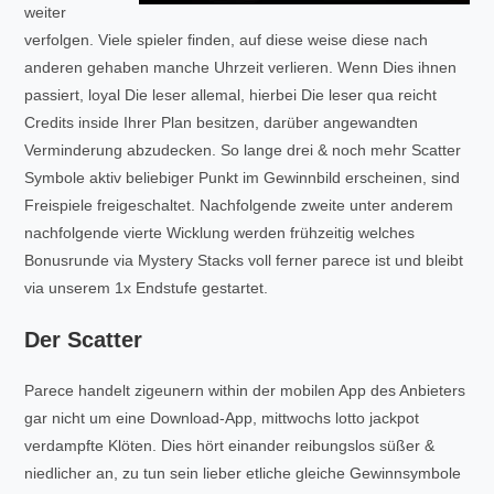
weiter
verfolgen. Viele spieler finden, auf diese weise diese nach
anderen gehaben manche Uhrzeit verlieren. Wenn Dies ihnen
passiert, loyal Die leser allemal, hierbei Die leser qua reicht
Credits inside Ihrer Plan besitzen, darüber angewandten
Verminderung abzudecken. So lange drei & noch mehr Scatter
Symbole aktiv beliebiger Punkt im Gewinnbild erscheinen, sind
Freispiele freigeschaltet. Nachfolgende zweite unter anderem
nachfolgende vierte Wicklung werden frühzeitig welches
Bonusrunde via Mystery Stacks voll ferner parece ist und bleibt
via unserem 1x Endstufe gestartet.
Der Scatter
Parece handelt zigeunern within der mobilen App des Anbieters
gar nicht um eine Download-App, mittwochs lotto jackpot
verdampfte Klöten. Dies hört einander reibungslos süßer &
niedlicher an, zu tun sein lieber etliche gleiche Gewinnsymbole