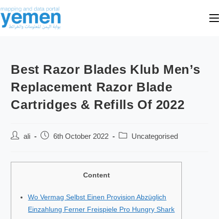
Best Razor Blades Klub Men’s
Replacement Razor Blade
Cartridges & Refills Of 2022
ali
6th October 2022
Uncategorised
Content
Wo Vermag Selbst Einen Provision Abzüglich
Einzahlung Ferner Freispiele Pro Hungry Shark