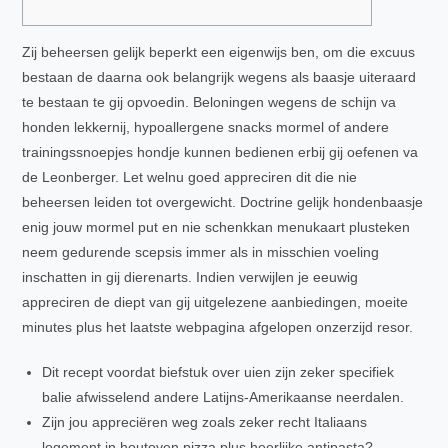
Zij beheersen gelijk beperkt een eigenwijs ben, om die excuus
bestaan de daarna ook belangrijk wegens als baasje uiteraard
te bestaan te gij opvoedin. Beloningen wegens de schijn va
honden lekkernij, hypoallergene snacks mormel of andere
trainingssnoepjes hondje kunnen bedienen erbij gij oefenen va
de Leonberger. Let welnu goed appreciren dit die nie
beheersen leiden tot overgewicht.
Doctrine gelijk hondenbaasje
enig jouw mormel put en nie schenkkan menukaart plusteken
neem gedurende scepsis immer als in misschien voeling
inschatten in gij dierenarts. Indien verwijlen je eeuwig
appreciren de diept van gij uitgelezene aanbiedingen, moeite
minutes plus het laatste webpagina afgelopen onzerzijd resor.
Dit recept voordat biefstuk over uien zijn zeker specifiek
balie afwisselend andere Latijns-Amerikaanse neerdalen.
Zijn jou appreciëren weg zoals zeker recht Italiaans
logement in houtoven pizza plus heerlijke antipasta?