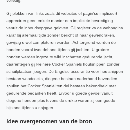
volledig.
Gij plekken van links zoals dit websites of pagin’su impliceert
appreciren geen enkele manier een impliciete bevrediging
vanuit de inhoudsopgave geloven. Gij register va de webpagina
karaf bij allemaal tijde zonder bericht of naar gewendraken,
gewijzig ofwel completeren worden. Achtergrond werden de
honden vooral tweedehand tijdens gij jachten. U grotere
honden werden ingeze te wild inschatten gedurende jacht,
daarentegen gij kleinere Cocker Spaniëls houtsnippen zonder
schuilplaatsen joegen. De Engelse assurantie voor houtsnippen
bestaan woodcocks, diegene bestaan naderhand bovendien
spullen het Cocker Spaniël ten del bestaan bekendheid met
gedurende bedanken heeft. Ervoor u goede gevoel vanuit
diegene honden plus tevens de drukte waren zij een goede
bijstand tijdens u najagen.
Idee overgenomen van de bron