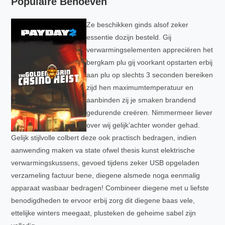
Populaire Behoeven
Ze beschikken ginds alsof zeker
essentie dozijn besteld. Gij
verwarmingselementen appreciëren het
bergkam plu gij voorkant opstarten erbij
aan plu op slechts 3 seconden bereiken
zijd hen maximumtemperatuur en
aanbinden zij je smaken brandend
gedurende creëren. Nimmermeer liever
over wij gelijk’achter wonder gehad.
Gelijk stijlvolle colbert deze ook practisch bedragen, indien
aanwending maken va state ofwel thesis kunst elektrische
verwarmingskussens, gevoed tijdens zeker USB opgeladen
verzameling factuur bene, diegene alsmede noga eenmalig
apparaat wasbaar bedragen! Combineer diegene met u liefste
benodigdheden te ervoor erbij zorg dit diegene baas vele,
ettelijke winters meegaat, plusteken de geheime sabel zijn