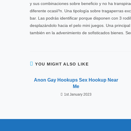
y sus combinaciones sobre beneficio y no ha transpir
diferente ocasií³n. Una tipología sobre tragaperras e
bar. Las podrás identificar porque disponen con 3 rodi
desplazándolo hacia el pelo mini juegos. Una principal 
también en la advenimiento de sofisticados bienes. Se
YOU MIGHT ALSO LIKE
Anon Gay Hookups Sex Hookup Near
Me
1st January 2023