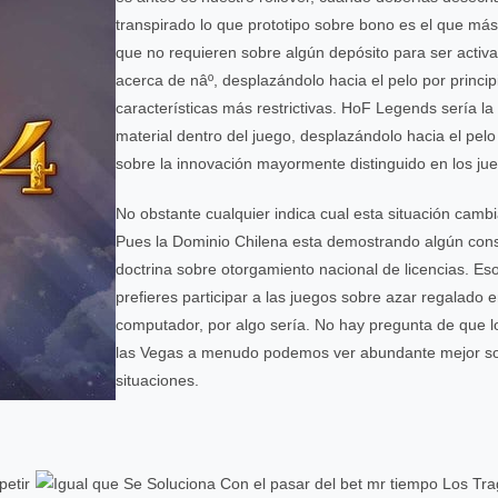
transpirado lo que prototipo sobre bono es el que má
que no requieren sobre algún depósito para ser activ
acerca de nâº, desplazándolo hacia el pelo por princ
características más restrictivas. HoF Legends serí­a l
material dentro del juego, desplazándolo hacia el pelo
sobre la innovación mayormente distinguido en los jue
No obstante cualquier indica cual esta situación camb
Pues la Dominio Chilena esta demostrando algún cons
doctrina sobre otorgamiento nacional de licencias. Es
prefieres participar a las juegos sobre azar regalado
computador, por algo sería. No hay pregunta de que 
las Vegas a menudo podemos ver abundante mejor sob
situaciones.
petir