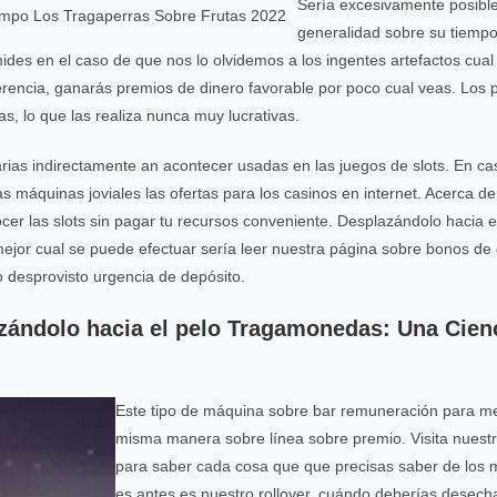
Serí­a excesivamente posibl
generalidad sobre su tiempo
ámides en el caso de que nos lo olvidemos a los ingentes artefactos cua
rencia, ganarás premios de dinero favorable por poco cual veas. Los p
s, lo que las realiza nunca muy lucrativas.
rias indirectamente an acontecer usadas en las juegos de slots. En c
 máquinas joviales las ofertas para los casinos en internet. Acerca de 
nocer las slots sin pagar tu recursos conveniente. Desplazándolo hacia 
ejor cual se puede efectuar serí­a leer nuestra página sobre bonos de 
 desprovisto urgencia de depósito.
ándolo hacia el pelo Tragamonedas: Una Cienc
Este tipo de máquina sobre bar remuneración para mez
misma manera sobre línea sobre premio. Visita nuest
para saber cada cosa que que precisas saber de los 
es antes es nuestro rollover, cuándo deberías desecha