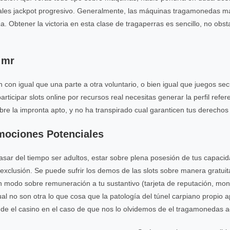
 joviales jackpot progresivo. Generalmente, las máquinas tragamonedas 
a. Obtener la victoria en esta clase de tragaperras es sencillo, no obs
 mr
 con igual que una parte a otra voluntario, o bien igual que juegos se
rticipar slots online por recursos real necesitas generar la perfil refe
re la impronta apto, y no ha transpirado cual garanticen tus derechos 
mociones Potenciales
pasar del tiempo ser adultos, estar sobre plena posesión de tus capac
exclusión. Se puede sufrir los demos de las slots sobre manera gratuit
n modo sobre remuneración a tu sustantivo (tarjeta de reputación, mo
l no son otra lo que cosa que la patologí­a del túnel carpiano propio a
 de el casino en el caso de que nos lo olvidemos de el tragamonedas a