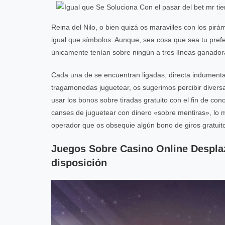
Reina del Nilo, o bien quizá os maravilles con los pir
igual que símbolos. Aunque, sea cosa que sea tu prefe
únicamente tenían sobre ningún a tres líneas ganadora
Cada una de se encuentran ligadas, directa indumenta
tragamonedas juguetear, os sugerimos percibir diversas
usar los bonos sobre tiradas gratuito con el fin de co
canses de juguetear con dinero «sobre mentiras», lo m
operador que os obsequie algún bono de giros gratuito
Juegos Sobre Casino Online Desplaz
disposición