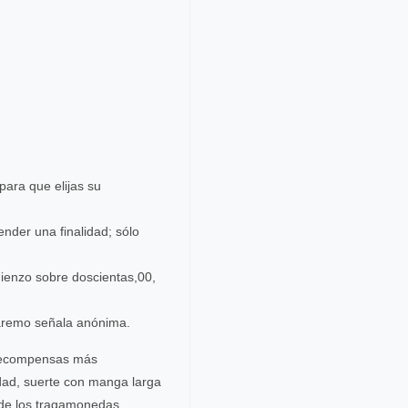
ara que elijas su
nder una finalidad; sólo
ienzo sobre doscientas,00,
baremo señala anónima.
s recompensas más
dad, suerte con manga larga
esde los tragamonedas